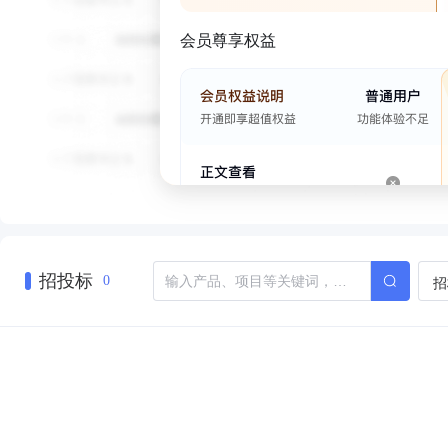
会员尊享权益
招投标
招
0