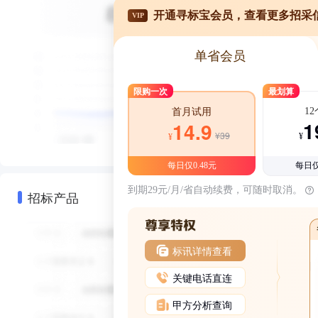
开通寻标宝会员，查看更多招采
VIP
单省会员
限购一次
最划算
1
首月试用
1
14.9
¥39
¥
¥
每日仅0.48元
每日仅
到期29元/月/省自动续费，可随时取消。
招标产品
标讯详情查看
关键电话直连
甲方分析查询