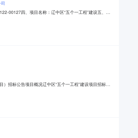
公司
10122-00127四、项目名称：辽中区“五个一工程”建设五、合
398供应商（乙方）：辽宁圣仕建筑工程有限公司地址：辽宁
目规格型号（或服务要求）：SS
设项目）招标公告项目概况辽中区“五个一工程”建设项目招标项
号：JH22-210122-00127项目名称：辽中区“五个一
一”设施，即十字交叉路口：2套爆