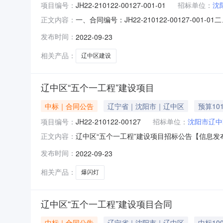
项目编号：
JH22-210122-00127-001-01
招标单位：
沈
一、合同编号：JH22-210122-00127-0
正文内容：
同主体采购人（甲方）：沈阳市辽中区交通运输事
发布时间：
2022-09-23
省沈阳市浑南区世纪路2-5号1202联系方式：
相关产品：
辽中区建设
辽中区“五个一工程”建设项目
中标｜合同公告
辽宁省｜沈阳市｜辽中区
预算10
项目编号：
JH22-210122-00127
招标单位：
沈阳市辽中
辽中区“五个一工程”建设项目招标公告【信息发布
正文内容：
目的潜在供应商应在线上获取招标文件,并于2022
发布时间：
2022-09-23
工程”建设项目包组编号：001预算金额（元）：1,
相关产品：
爆闪灯
辽中区“五个一工程”建设项目合同
中标｜合同公告
辽宁省｜沈阳市｜辽中区
中标100