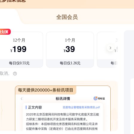
全国会员
最划算
12个月
1个月
3个月
199
39
99
¥
¥
¥
每日仅0.55元
每日仅1.26元
每日仅1.08元
时取消。