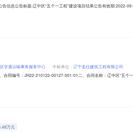
信息公告标题:辽中区“五个一工程”建设项目结果公告有效期:2022-09-1
中标（成交）结果公告一、项目编号：JH22-210122-00127二、
设供应商名称：辽宁圣仕建筑工程有限公司供应商地址：中标（成交）金额：1
区交通运输事务服务中心
中标单位：
辽宁圣仕建筑工程有限公司
合同编号：JH22-210122-00127-001-01二、合同名称：辽中区“五个
主体采购人（甲方）：沈阳市辽中区交通运输事务服务中心地址：沈阳市辽中区
市浑南区世纪路2-5号1202联系方式：13897941116六、合同主要
.48万元