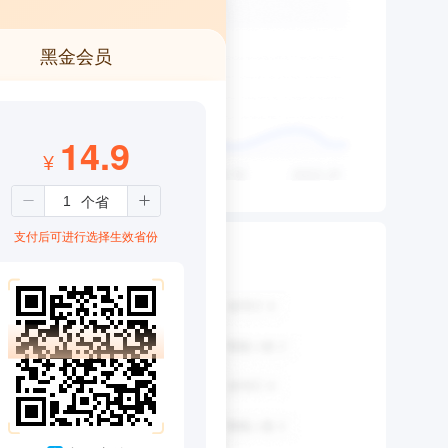
黑金会员
14.9
¥
支付后可进行选择生效省份