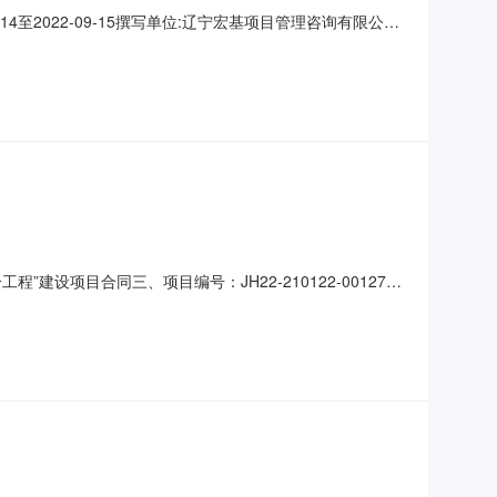
4至2022-09-15撰写单位:辽宁宏基项目管理咨询有限公司
项目名称：辽中区“五个一工程”建设项目三、中标（成交）信息包
,004,875（元）四、主要标的信息
一工程”建设项目合同三、项目编号：JH22-210122-00127
滨水路24-1号联系方式：13514261398供应商（乙
信息主要标的名称：