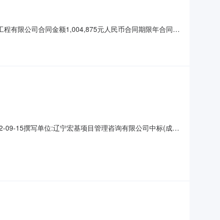
有限公司合同金额1,004,875元人民币合同期限年合同签
2-09-15撰写单位:辽宁宏基项目管理咨询有限公司中标(成
：辽中区“五个一工程”建设项目三、中标（成交）信息包组编号：
,875（元）四、主要标的信息包组编号