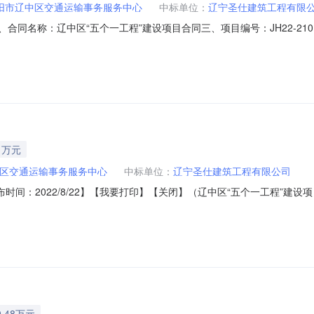
阳市辽中区交通运输事务服务中心
中标单位：
辽宁圣仕建筑工程有限
01-01二、合同名称：辽中区“五个一工程”建设项目合同三、项目编号：JH22-2
务服务中心地址：沈阳市辽中区滨水路24-1号联系方式：13514261
13897941116六、合同主要信息主要标的名称：辽中区五个一工程建设项
1万元
区交通运输事务服务中心
中标单位：
辽宁圣仕建筑工程有限公司
时间：2022/8/22】【我要打印】【关闭】（辽中区“五个一工程”建
年09月13日13时00分（北京时间）前递交投标文件。一、项目基本情况项目编
010,000.00最高限价（元）：1,010,000采购需求：查看增设“五个
.48万元