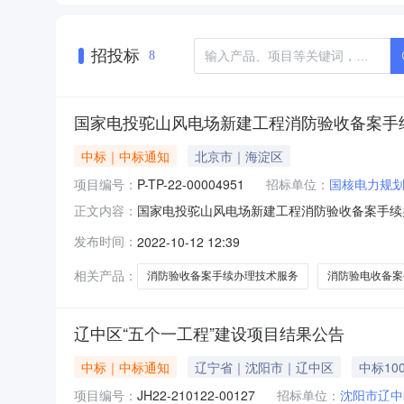
招投标
8
国家电投驼山风电场新建工程消防验收备案手
中标｜中标通知
北京市｜海淀区
项目编号：
P-TP-22-00004951
招标单位：
国核电力规
国家电投驼山风电场新建工程消防验收备案手续办理技术服务项目结
正文内容：
cebpubserver/cebpubserver/dataCeboubServe
发布时间：
2022-10-12 12:39
fileType=4&id=51e6ee1ba90a49fcaa9c95f41a79
相关产品：
消防验收备案手续办理技术服务
消防验电收备案
辽中区“五个一工程”建设项目结果公告
中标｜中标通知
辽宁省｜沈阳市｜辽中区
中标100
项目编号：
JH22-210122-00127
招标单位：
沈阳市辽中