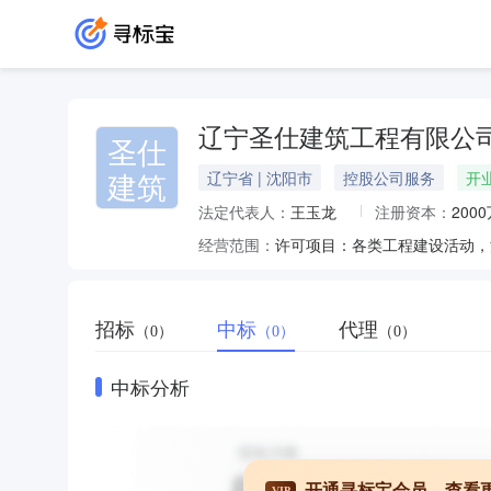
辽宁圣仕建筑工程有限公
圣仕
建筑
辽宁省 | 沈阳市
控股公司服务
开
法定代表人：
王玉龙
注册资本：
200
经营范围：
招标
中标
代理
（0）
（0）
（0）
中标分析
开通寻标宝会员，查看
VIP