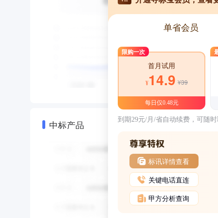
单省会员
限购一次
首月试用
14.9
¥39
¥
每日仅0.48元
到期29元/月/省自动续费，可随
中标产品
标讯详情查看
关键电话直连
甲方分析查询