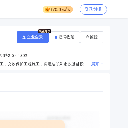
登录/注册
企业全景
取消收藏
监控
路2-5号1202
许可项目：各类工程建设活动，消防设施工程施工，建设工程设计，消防技术服务，地质灾害治理工程施工，文物保护工程施工，房屋建筑和市政基础设施项目工程总承包，建筑智能化工程施工，电力设施承装、承修、承试，住宅室内装饰装修，施工专业作业，建筑劳务分包（依法须经批准的项目，经相关部门批准后方可开展经营活动，具体经营项目以审批结果为准）一般项目：体育场地设施工程施工，消防器材销售，建筑装饰材料销售，建筑材料销售，电子产品销售，网络技术服务，技术服务、技术开发、技术咨询、技术交流、技术转让、技术推广，通讯设备销售，计算机软硬件及辅助设备批发，计算机软硬件及辅助设备零售，承接总公司工程建设业务，对外承包工程，园林绿化工程施工，普通机械设备安装服务，土石方工程施工，金属门窗工程施工（除依法须经批准的项目外，凭营业执照依法自主开展经营活动）
展开