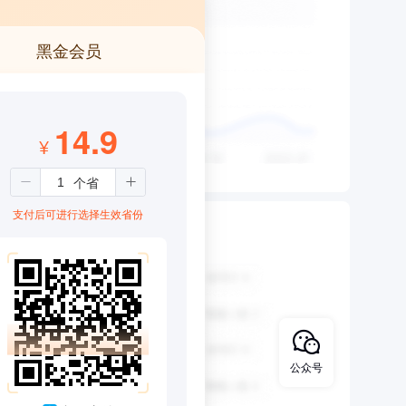
黑金会员
14.9
¥
支付后可进行选择生效省份
公众号