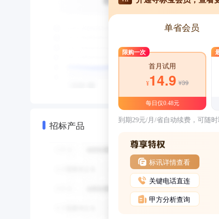
单省会员
限购一次
首月试用
14.9
¥39
¥
每日仅0.48元
到期29元/月/省自动续费，可随
招标产品
标讯详情查看
关键电话直连
甲方分析查询