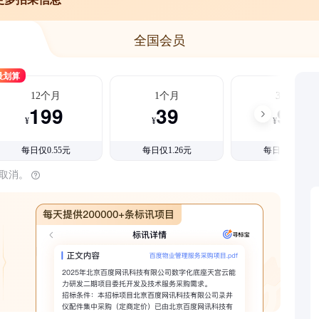
全国会员
最划算
12个月
1个月
3个月
199
39
99
¥
¥
¥
每日仅0.55元
每日仅1.26元
每日仅1.08元
时取消。