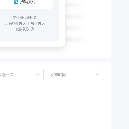
扫码支付
支付则代表同意
交易服务协议
｜
用户协议
发票获取
省份地区