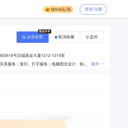
登录/注册
企业全景
取消收藏
监控
618号滨城基金大厦1212-1214室
组织文化艺术交流活动；影视策划；承办展览展示活动；会议服务；经济贸易咨询；企业形象策划；公共关系服务；复印、打字服务；电脑图文设计、制作；设计、制作、代理、发布广告；机械设备租赁(不含汽车租赁)；舞蹈表演；经营演出及经纪业务；广播电视节目制作。（依法须经批准的项目，经相关部门批准后方可开展经营活动）
展开