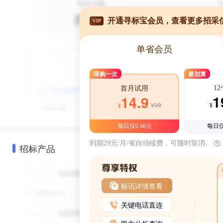
开通寻标宝会员，查看更多招采
VIP
单省会员
限购一次
最划算
1
首月试用
1
14.9
¥39
¥
¥
每日仅0.48元
每日仅
到期29元/月/省自动续费，可随时取消。
招标产品
标讯详情查看
关键电话直连