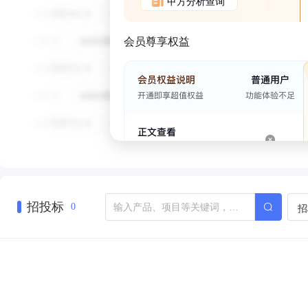
甲方分析查询
会员尊享权益
招投标
招
0