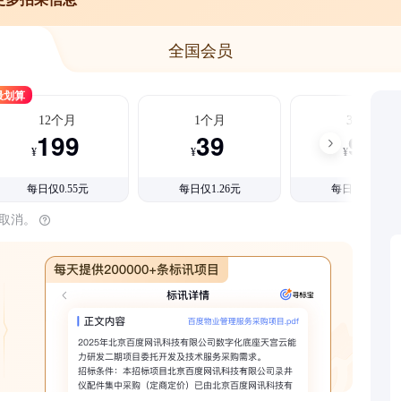
全国会员
最划算
12个月
1个月
3个月
199
39
99
¥
¥
¥
每日仅0.55元
每日仅1.26元
每日仅1.08元
时取消。