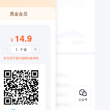
黑金会员
14.9
¥
支付后可进行选择生效省份
公众号