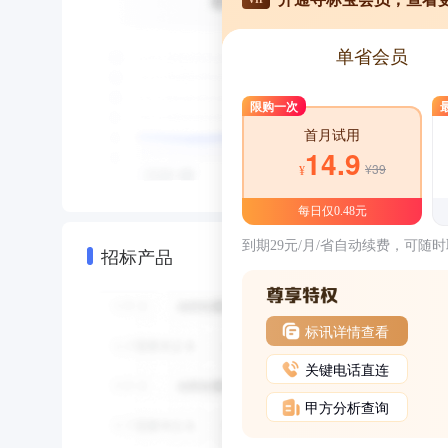
单省会员
限购一次
首月试用
14.9
¥39
¥
每日仅0.48元
到期29元/月/省自动续费，可随
招标产品
标讯详情查看
关键电话直连
甲方分析查询