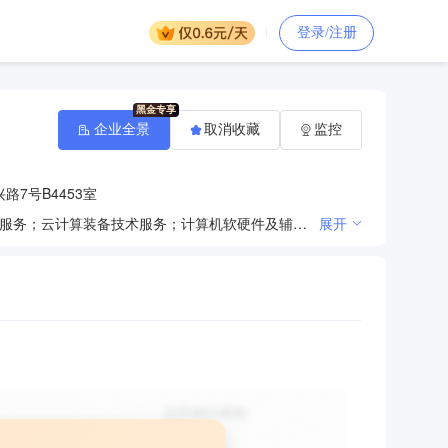
登录/注册
企业全景
取消收藏
监控
7号B4453室
一般项目：技术服务、技术开发、技术咨询、技术交流、技术转让、技术推广；软件开发；信息技术咨询服务；云计算装备技术服务；计算机软硬件及辅助设备批发；电子产品销售；通讯设备销售；化工产品销售（不含许可类化工产品）；安防设备销售；数据处理服务；劳务服务（不含劳务派遣）；计算机软硬件及辅助设备零售；信息系统运行维护服务；信息安全设备销售；模具销售。（除依法须经批准的项目外，凭营业执照依法自主开展经营活动）（不得从事国家和本市产业政策禁止和限制类项目的经营活动。）
展开