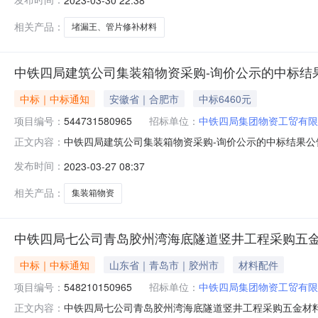
升腾建材五金经销处（中标总金额：￥23750）中标理由
相关产品：
堵漏王、管片修补材料
中铁四局建筑公司集装箱物资采购-询价公示的中标结
中标｜中标通知
安徽省｜合肥市
中标6460元
项目编号：
544731580965
招标单位：
中铁四局集团物资工贸有限
中铁四局建筑公司集装箱物资采购-询价公示的中标结果公告
正文内容：
标结果公告评标工作已经结束，中标人已经确定。现将中标
发布时间：
2023-03-27 08:37
相关产品：
集装箱物资
中铁四局七公司青岛胶州湾海底隧道竖井工程采购五金
中标｜中标通知
山东省｜青岛市｜胶州市
材料配件
项目编号：
548210150965
招标单位：
中铁四局集团物资工贸有限
中铁四局七公司青岛胶州湾海底隧道竖井工程采购五金材料一
正文内容：