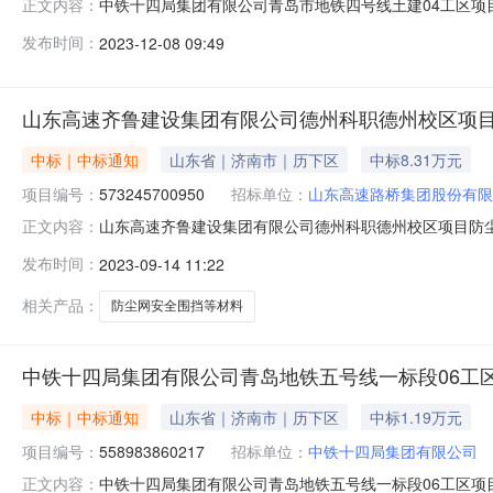
中铁十四局集团有限公司青岛市地铁四号线土建04工区项目
正文内容：
铁四号线土建04工区项目经理部的中标结果公告评标工
发布时间：
2023-12-08 09:49
额：￥20570）中标理由：价格最低且合理
山东高速齐鲁建设集团有限公司德州科职德州校区项
中标｜中标通知
山东省｜济南市｜历下区
中标8.31万元
项目编号：
573245700950
招标单位：
山东高速路桥集团股份有限
山东高速齐鲁建设集团有限公司德州科职德州校区项目防尘网
正文内容：
鲁建设集团有限公司德州科职德州校区项目防尘网安全围
发布时间：
2023-09-14 11:22
发区升腾建材五金经销处（中标总金额：￥83100）中标
相关产品：
防尘网安全围挡等材料
中铁十四局集团有限公司青岛地铁五号线一标段06工
中标｜中标通知
山东省｜济南市｜历下区
中标1.19万元
项目编号：
558983860217
招标单位：
中铁十四局集团有限公司
中铁十四局集团有限公司青岛地铁五号线一标段06工区项目
正文内容：