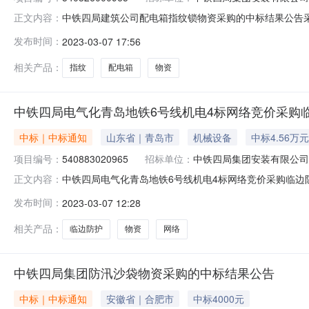
中铁四局建筑公司配电箱指纹锁物资采购的中标结果公告采购
正文内容：
评标工作已经结束，中标人已经确定。现将中标结果公布如
发布时间：
2023-03-07 17:56
相关产品：
指纹
配电箱
物资
中铁四局电气化青岛地铁6号线机电4标网络竞价采购
中标｜中标通知
山东省｜青岛市
机械设备
中标4.56万元
项目编号：
540883020965
招标单位：
中铁四局集团安装有限公司
中铁四局电气化青岛地铁6号线机电4标网络竞价采购临边防
正文内容：
机电4标网络竞价采购临边防护物资的中标结果公告评标
发布时间：
2023-03-07 12:28
金额：￥45625）中标理由：最低价中标
相关产品：
临边防护
物资
网络
中铁四局集团防汛沙袋物资采购的中标结果公告
中标｜中标通知
安徽省｜合肥市
中标4000元