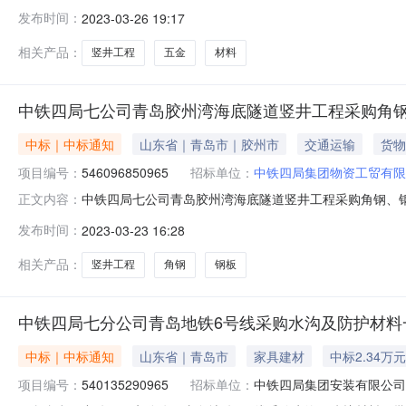
胶州湾海底隧道竖井工程采购五金材料一批-询价公示的
发布时间：
2023-03-26 19:17
金经销处中标理由：价格合理，满足现场要求
相关产品：
竖井工程
五金
材料
中铁四局七公司青岛胶州湾海底隧道竖井工程采购角钢
中标｜中标通知
山东省｜青岛市｜胶州市
交通运输
货物
项目编号：
546096850965
招标单位：
中铁四局集团物资工贸有限
中铁四局七公司青岛胶州湾海底隧道竖井工程采购角钢、钢板
正文内容：
岛胶州湾海底隧道竖井工程采购角钢、钢板一批-询价公
发布时间：
2023-03-23 16:28
材五金经销处中标理由：价格合理，满足现场需求。
相关产品：
竖井工程
角钢
钢板
中铁四局七分公司青岛地铁6号线采购水沟及防护材料
中标｜中标通知
山东省｜青岛市
家具建材
中标2.34万元
项目编号：
540135290965
招标单位：
中铁四局集团安装有限公司