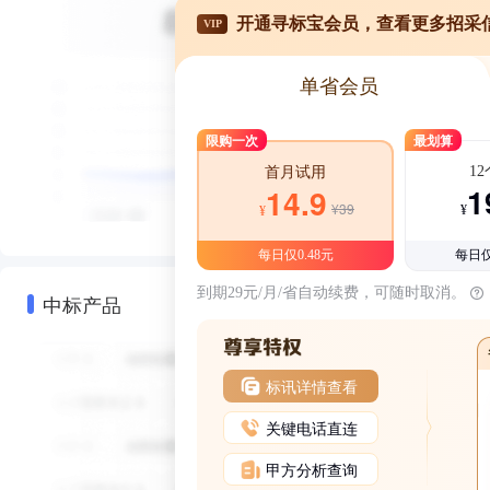
开通寻标宝会员，查看更多招采
VIP
单省会员
限购一次
最划算
1
首月试用
1
14.9
¥39
¥
¥
每日仅0.48元
每日仅
到期29元/月/省自动续费，可随时取消。
中标产品
标讯详情查看
关键电话直连
甲方分析查询