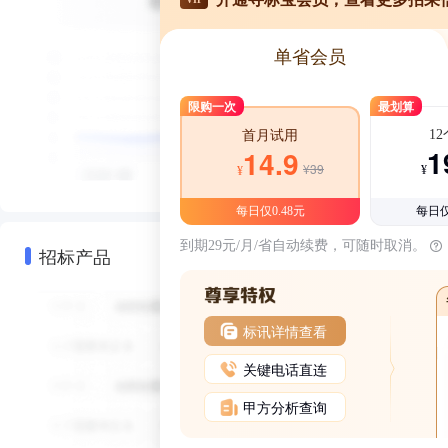
单省会员
限购一次
最划算
1
首月试用
1
14.9
¥39
¥
¥
每日仅0.48元
每日仅
到期29元/月/省自动续费，可随时取消。
招标产品
标讯详情查看
关键电话直连
甲方分析查询