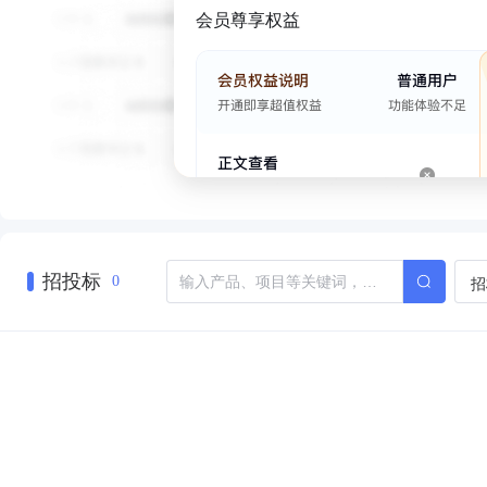
会员尊享权益
招投标
招
0