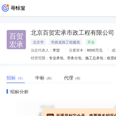
北京百贺宏承市政工程有限公司
百贺
宏承
北京市
市政道路工程建筑
开业
法定代表人：
李贺
注册资本：
8000万元
成
经营范围：
招标
中标
代理
（0）
（0）
（0）
招标分析
开通寻标宝会员，查看更多招采
VIP