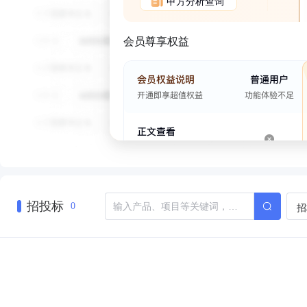
甲方分析查询
会员尊享权益
招投标
招
0