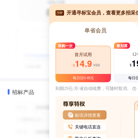
开通寻标宝会员，查看更多招采
VIP
单省会员
限购一次
最划算
1
首月试用
1
14.9
¥39
¥
¥
每日仅0.48元
每日仅
到期29元/月/省自动续费，可随时取消。
招标产品
标讯详情查看
关键电话直连