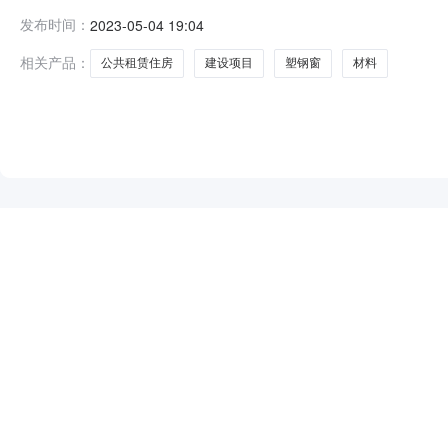
目塑钢窗材料采购业务类别货物招标方式公开招标+开标大
发布时间：
2023-05-04 19:04
年公共租赁住房建设项目塑钢窗材料采购【重新采购】【
克市建资门窗有限公司82
相关产品：
公共租赁住房
建设项目
塑钢窗
材料
NEW
HOT
5折起
暂时没有搜索结果…