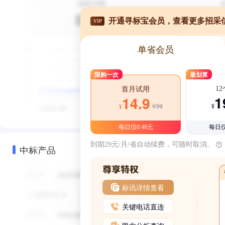
开通寻标宝会员，查看更多招采
VIP
单省会员
限购一次
最划算
1
首月试用
1
14.9
¥39
¥
¥
每日仅0.48元
每日仅
到期29元/月/省自动续费，可随时取消。
中标产品
标讯详情查看
关键电话直连