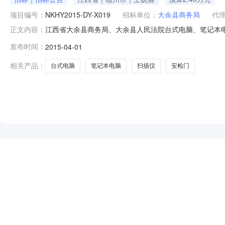
项目编号：
NKHY2015-DY-X019
招标单位：
大余县商务局
代
江西省大余县商务局、大余县人民法院台式电脑、笔记本电脑、扫描
正文内容：
告招标方式：询价采购截止时间：2015-04-0900:
发布时间：
2015-04-01
室批复[批复号：余采购询字（2015）32号、余采购询
相关产品：
台式电脑
笔记本电脑
扫描仪
安检门
NEW
HOT
5折起