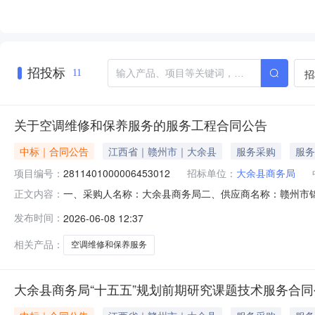
招投标
招
11
关于空调维修和保养服务的服务工程合同公告
中标｜合同公告
江西省｜赣州市｜大余县
服务采购
服务
项目编号：
2811401000006453012
招标单位：
大余县商务局
一、采购人名称：大余县商务局二、供应商名称：赣州市锦顺商
正文内容：
号：2026M0605360723000001六、合同内容：序
发布时间：
2026-06-08 12:37
项：具体搬迁安装明细见《大余县数字直播电商基地设备搬迁
相关产品：
空调维修和保养服务
大余县商务局“十五五”规划前期研究课题技术服务合同