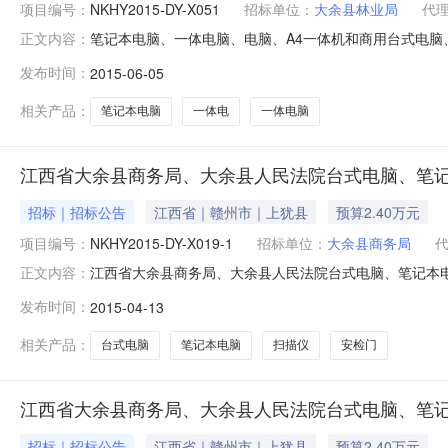
项目编号：
NKHY2015-DY-X051
招标单位：
大余县林业局
代
笔记本电脑、一体电脑、电脑、A4一体机和商用台式电脑、一体化
正文内容：
公告类型：招标公告招标方式：询价采购截止时间：2015-
发布时间：
2015-06-05
多功能一体机所属行业：;摄像器材;光电与显示器件;光电子
相关产品：
笔记本电脑
一体电
一体电脑
江西省大余县商务局、大余县人民法院台式电脑、笔
招标｜招标公告
江西省｜赣州市｜上犹县
预算2.40万元
项目编号：
NKHY2015-DY-X019-1
招标单位：
大余县商务局
江西省大余县商务局、大余县人民法院台式电脑、笔记本电脑、扫描
正文内容：
公告招标方式：询价采购截止时间：2015-04-2100
发布时间：
2015-04-13
公室批复[批复号：余采购询字（2015）32号、余采购
相关产品：
台式电脑
笔记本电脑
扫描仪
安检门
江西省大余县商务局、大余县人民法院台式电脑、笔
招标｜招标公告
江西省｜赣州市｜上犹县
预算2.40万元