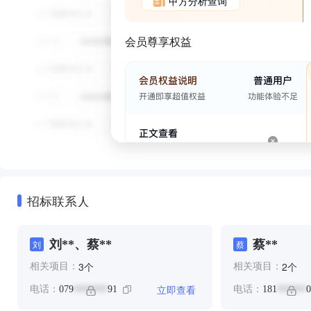
甲方分析查询
会员尊享权益
招标联系人
刘**、蔡**
蔡**
刘
蔡
个
个
3
2
相关项目：
相关项目：
立即查看
电话：
079
91
电话：
181
0
*******
******