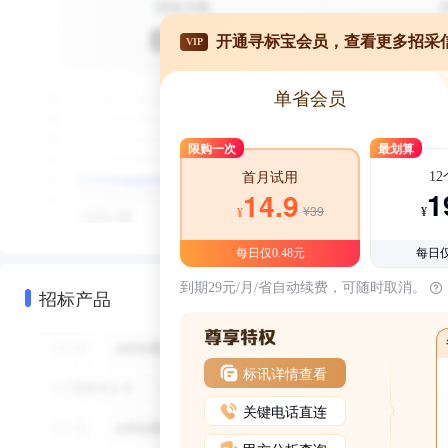
开通寻标宝会员，查看更多招采
VIP
单省会员
限购一次
最划算
1
首月试用
1
14.9
¥39
¥
¥
每日仅0.48元
每日仅
到期29元/月/省自动续费，可随时取消。
招标产品
标讯详情查看
关键电话直连