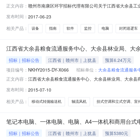
赣州市南康区环宇招标代理有限公司关于江西省大余县工
正文内容：
逻车、挂式空调项目（项目编号：NKHY2017-DY-X0
发布时间：
2017-06-23
达的余财2017B000202、205-207号计划，赣
及财务软
相关产品：
设备
指南
软件
监控
电脑
封闭巡逻车
江西省大余县粮食流通服务中心、大余县林业局、大
招标｜招标公告
江西省｜赣州市｜上犹县
预算6.24万元
项目编号：
NKHY2015-DY-X066
招标单位：
大余县粮食流通服务
江西省大余县粮食流通服务中心、大余县林业局、大余县商务
正文内容：
目编号：NKHY2015-DY-X066公告类型：招标公告招
发布时间：
2015-07-10
降机,轴流风机,输送机所属行业：;调节器;运输搬运设备;
相关产品：
移动式转抛输送机
轴流风机
挂式空调和立式空调、宣
笔记本电脑、一体电脑、电脑、A4一体机和商用台式
招标｜招标公告
江西省｜赣州市｜上犹县
预算5380元