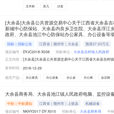
文件柜
茶几
沙发
[大余县]大余县公共资源交易中心关于江西省大余县
新城中心防保站、大余县内良乡卫生院、大余县浮江
政府、大余县池江中心防保站办公家具、办公设备等项目(项目
招标｜招标公告
江西省｜赣州市｜大余县
预算27.03万元
项目编号：
DYJC2018-X038
招标单位：
大余县吉村镇人民政府
[大余县]大余县公共资源交易中心关于江西省大余县吉村
正文内容：
乡卫生院、大余县浮江乡卫生院、大余县青龙中心防保站
发布时间：
2018-12-29
目编号：DYJC2018-X038）询价公告[2018-1
余县新城中心防保站、大
相关产品：
办公家具
办公设备
办公桌
办公椅
会议椅
大余县商务局、大余县池江镇人民政府电脑、监控设
中标｜中标通知
江西省｜赣州市｜上犹县
机械设备
项目编号：
NKHY2017-DY-X010
招标单位：
大余县商务局
中