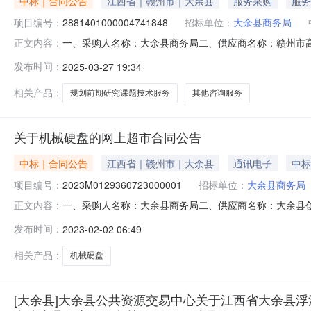
中标｜合同公告
江西省｜赣州市｜大余县
服务采购
服务
项目编号：
2881401000004741848
招标单位：
大余县商务局
一、采购人名称：大余县商务局二、供应商名称：赣州市高质量
正文内容：
号：2025M0325360723000004六、合同内容：序
发布时间：
2025-03-27 19:34
编制《大余县“十五五”深化对内对外开放规划前期研究》、
相关产品：
规划前期研究课题技术服务
其他咨询服务
关于机械硬盘的网上超市合同公告
中标｜合同公告
江西省｜赣州市｜大余县
通讯电子
中标
项目编号：
2023M0129360723000001
招标单位：
大余县商务局
一、采购人名称：大余县商务局二、供应商名称：大余县创新电
正文内容：
号：2023M0129360723000001六、合同内容：序号标项名
发布时间：
2023-02-02 06:49
华为安全路由器华为/HuaweiAR161W-S台1.001990199
相关产品：
机械硬盘
[大余县]大余县公共资源交易中心关于江西省大余县