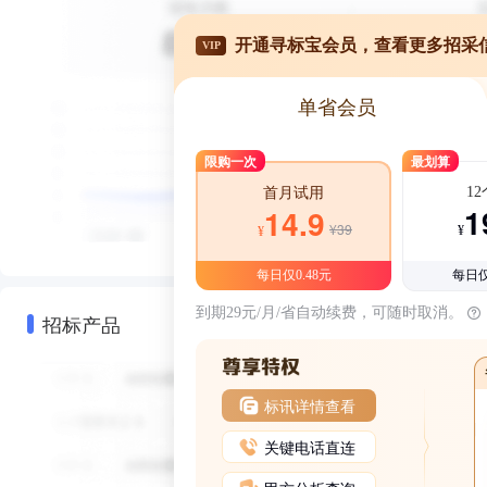
开通寻标宝会员，查看更多招采
VIP
单省会员
限购一次
最划算
1
首月试用
1
14.9
¥39
¥
¥
每日仅0.48元
每日仅
到期29元/月/省自动续费，可随时取消。
招标产品
标讯详情查看
关键电话直连