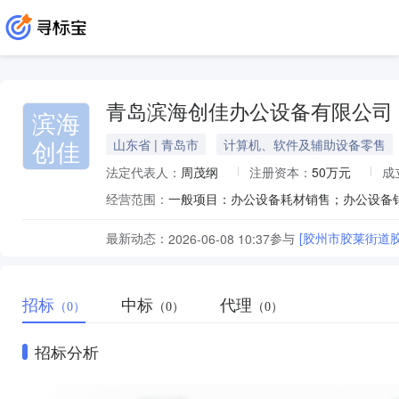
青岛滨海创佳办公设备有限公司
滨海
创佳
山东省 | 青岛市
计算机、软件及辅助设备零售
法定代表人：
周茂纲
注册资本：
50万元
成
经营范围：
最新动态：
参与
[胶州市胶莱街道
2026-06-08 10:37
招标
中标
代理
（0）
（0）
（0）
招标分析