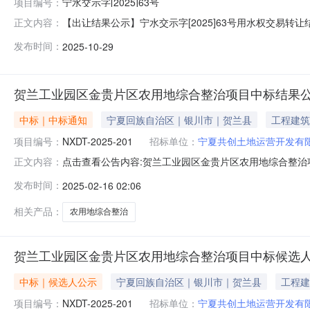
项目编号：
宁水交示字[2025]63号
【出让结果公示】宁水交示字[2025]63号用水权交易转
正文内容：
《宁夏回族自治区水资源管理条例》《宁夏回族自治区用
发布时间：
2025-10-29
称“交易中心”）通过宁夏公共资源交易平台自然资源要素交易市场用水权交
贺兰工业园区金贵片区农用地综合整治项目中标结果
中标｜中标通知
宁夏回族自治区｜银川市｜贺兰县
工程建筑
项目编号：
NXDT-2025-201
招标单位：
宁夏共创土地运营开发有
点击查看公告内容:贺兰工业园区金贵片区农用地综合整治项目
正文内容：
信息：标段(包)[001]贺兰工业园区金贵片区农用地综合
发布时间：
2025-02-16 02:06
治项目中标结果公告宁夏德彤项目管理有限公司受宁夏共创
完
相关产品：
农用地综合整治
贺兰工业园区金贵片区农用地综合整治项目中标候选
中标｜候选人公示
宁夏回族自治区｜银川市｜贺兰县
工程建
项目编号：
NXDT-2025-201
招标单位：
宁夏共创土地运营开发有