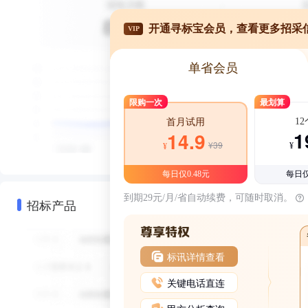
开通寻标宝会员，查看更多招采
VIP
单省会员
限购一次
最划算
1
首月试用
1
14.9
¥39
¥
¥
每日仅0.48元
每日仅
到期29元/月/省自动续费，可随时取消。
招标产品
标讯详情查看
关键电话直连