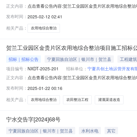
点击查看公告内容:贺兰工业园区金贵片区农用地综合整治项目
正文内容：
束时间：2025年02月14日一、评标情况标段（包）[
发布时间：
2025-02-12 02:41
投标报价：83.006761万元，质量：合格，工期/交货期
相关产品：
农用地综合整治
贺兰工业园区金贵片区农用地综合整治项目施工招标
招标｜招标公告
宁夏回族自治区｜银川市｜贺兰县
工程建筑
项目编号：
NXDT-2025-201
招标单位：
宁夏共创土地运营开发有
点击查看公告内容:贺兰工业园区金贵片区农用地综合整治项目
正文内容：
区：宁夏回族自治区，银川市，贺兰县一、招标条件本贺兰
发布时间：
2025-01-22 00:16
夏共创土地运营开发有限公司。本项目已具备招标条件，
整地，灌溉渠道改造，田间
相关产品：
农用地综合整治
农田整治工程
灌溉渠道改造
宁水交告字[2024]68号
宁夏回族自治区｜银川市｜贺兰县
水利水电
其它