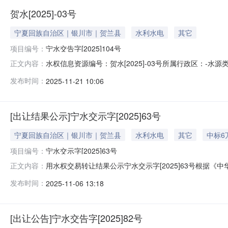
贺水[2025]-03号
宁夏回族自治区｜银川市｜贺兰县
水利水电
其它
项目编号：
宁水交告字[2025]104号
水权信息资源编号：贺水[2025]-03号所属行政区：-水
正文内容：
发有限公司用水权转让公告宁水交告字[2025]104号
发布时间：
2025-11-21 10:06
《宁夏回族自治区用水权市场交易规则》等有关规定，宁
通过宁夏
[出让结果公示]宁水交示字[2025]63号
宁夏回族自治区｜银川市｜贺兰县
水利水电
其它
中标6
项目编号：
宁水交示字[2025]63号
用水权交易转让结果公示宁水交示字[2025]63号根据
正文内容：
夏回族自治区用水权市场交易规则》等有关规定，宁夏共
发布时间：
2025-11-06 13:18
然资源要素交易市场用水权交易系统https://zrzy.ggzyj
[出让公告]宁水交告字[2025]82号