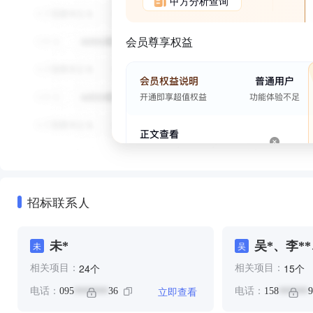
甲方分析查询
会员尊享权益
招标联系人
未*
吴*、李**
未
吴
个
个
24
15
相关项目：
相关项目：
立即查看
电话：
095
36
电话：
158
9
*******
******