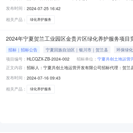
002）一、中标人信息：标段（包）[001]2024年宁
发布时间：
2024-07-25 16:42
（包）[002]2024年宁夏贺兰工业园区金贵片区绿化
相关产品：
绿化养护服务
2024年宁夏贺兰工业园区金贵片区绿化养护服务项目
招标｜招标公告
宁夏回族自治区｜银川市｜贺兰县
环保绿化
项目编号：
HLCQZX-ZB-2024-002
招标单位：
宁夏共创土地运营
招标人：宁夏共创土地运营开发有限公司招标代理：贺兰县农村产权
正文内容：
园区金贵片区绿化养护服务项目竞争性磋商公告一、项目基本情
发布时间：
2024-07-16 09:43
争性磋商预算金额（元）：605200.00采购需求：采购
相关产品：
绿化养护服务