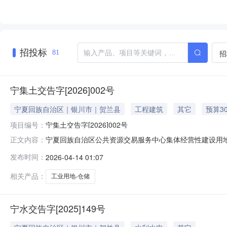
招投标
招
81
宁集土交告字[2026]002号
宁夏回族自治区｜银川市｜贺兰县
工程建筑
其它
预算3
项目编号：
宁集土交告字[2026]002号
宁夏回族自治区公共资源交易服务中心集体经营性建设用地使
正文内容：
公共资源交易服务中心（以下简称“交易中心”）以网上挂
发布时间：
2026-04-14 01:07
途规划指标要求供地状况出让/出租年限(年)起始价（万
间挂牌（报价）截止时间容积率（
相关产品：
工业用地-仓储
宁水交告字[2025]149号