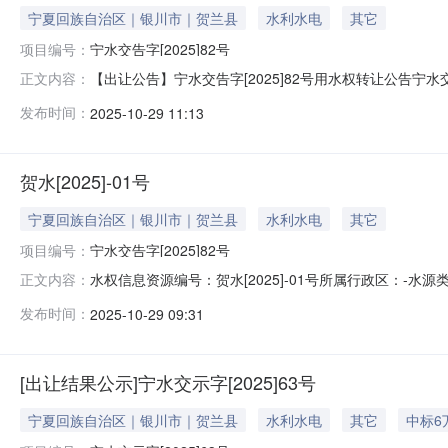
宁夏回族自治区｜银川市｜贺兰县
水利水电
其它
项目编号：
宁水交告字[2025]82号
【出让公告】宁水交告字[2025]82号用水权转让公告宁
正文内容：
治区水资源管理条例》《宁夏回族自治区用水权市场交易
发布时间：
2025-10-29 11:13
用在互联网上交易，即通过宁夏公共资源交易平台自然资源要素
贺水[2025]-01号
宁夏回族自治区｜银川市｜贺兰县
水利水电
其它
项目编号：
宁水交告字[2025]82号
水权信息资源编号：贺水[2025]-01号所属行政区：-水
正文内容：
有限公司用水权转让公告宁水交告字[2025]82号根据
发布时间：
2025-10-29 09:31
夏回族自治区用水权市场交易规则》等有关规定，宁夏共
[出让结果公示]宁水交示字[2025]63号
宁夏回族自治区｜银川市｜贺兰县
水利水电
其它
中标6