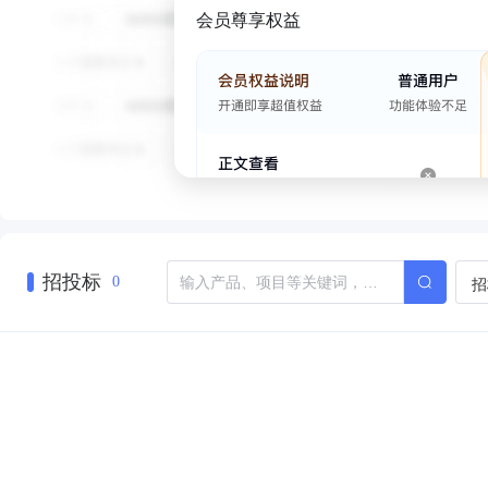
会员尊享权益
招投标
招
0