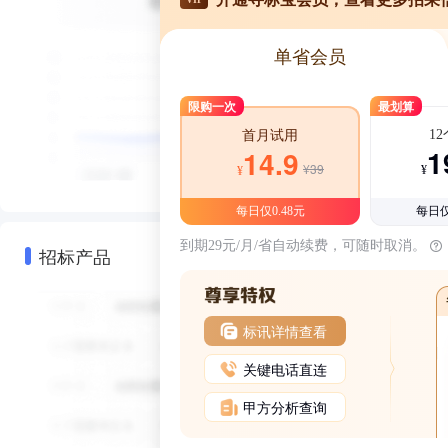
单省会员
限购一次
最划算
1
首月试用
1
14.9
¥39
¥
¥
每日仅0.48元
每日仅
到期29元/月/省自动续费，可随时取消。
招标产品
标讯详情查看
关键电话直连
甲方分析查询