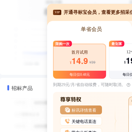
开通寻标宝会员，查看更多招采
VIP
单省会员
限购一次
最划算
1
首月试用
1
14.9
¥39
¥
¥
每日仅0.48元
每日仅
到期29元/月/省自动续费，可随时取消。
招标产品
标讯详情查看
关键电话直连