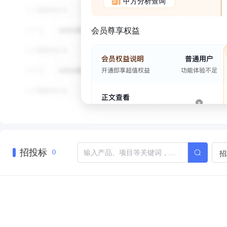
甲方分析查询
会员尊享权益
招投标
招
0