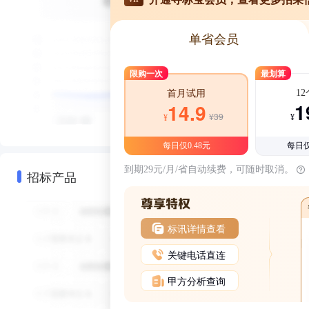
单省会员
限购一次
最划算
1
首月试用
1
14.9
¥39
¥
¥
每日仅0.48元
每日仅
到期29元/月/省自动续费，可随时取消。
招标产品
标讯详情查看
关键电话直连
甲方分析查询