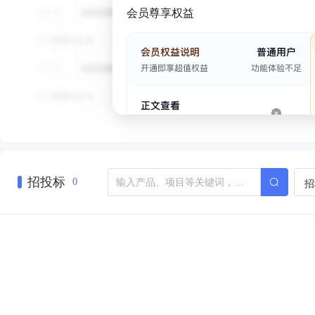
会员尊享权益
招投标
招
0