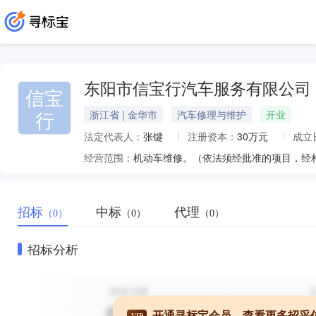
东阳市信宝行汽车服务有限公司
信宝
行
浙江省 | 金华市
汽车修理与维护
开业
法定代表人：
张键
注册资本：
30万元
成立
经营范围：
机动车维修。（依法须经批准的项目，经
招标
中标
代理
（0）
（0）
（0）
招标分析
开通寻标宝会员，查看更多招采
VIP