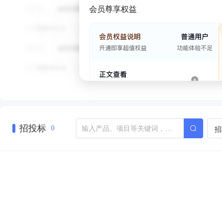
会员尊享权益
招投标
招
0