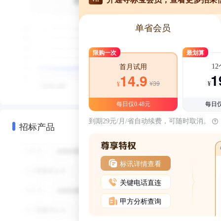
单省会员
限购一次
最划算
1
首月试用
1
14.9
¥39
¥
¥
每日仅0.48元
每日仅
到期29元/月/省自动续费，可随时取消。
招标产品
标讯详情查看
关键电话直连
甲方分析查询