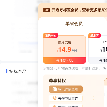
开通寻标宝会员，查看更多招采
VIP
单省会员
限购一次
最划算
1
首月试用
1
14.9
¥39
¥
¥
每日仅0.48元
每日仅
到期29元/月/省自动续费，可随时取消。
招标产品
标讯详情查看
关键电话直连