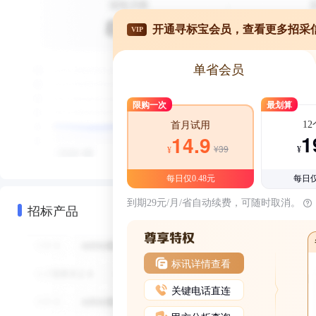
开通寻标宝会员，查看更多招采
VIP
单省会员
限购一次
最划算
1
首月试用
1
14.9
¥39
¥
¥
每日仅0.48元
每日仅
到期29元/月/省自动续费，可随时取消。
招标产品
标讯详情查看
关键电话直连