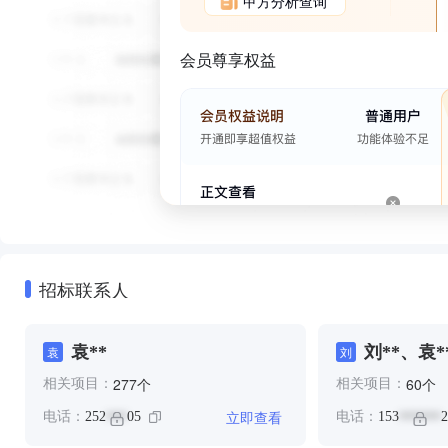
甲方分析查询
会员尊享权益
招标联系人
袁**
刘**、袁*
袁
刘
个
个
277
60
相关项目：
相关项目：
立即查看
电话：
252
05
电话：
153
2
***
******