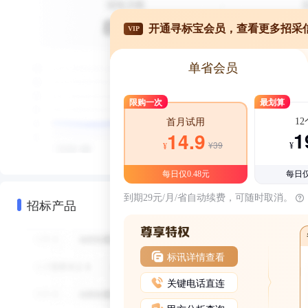
开通寻标宝会员，查看更多招采
VIP
单省会员
限购一次
最划算
1
首月试用
1
14.9
¥39
¥
¥
每日仅0.48元
每日仅
到期29元/月/省自动续费，可随时取消。
招标产品
标讯详情查看
关键电话直连