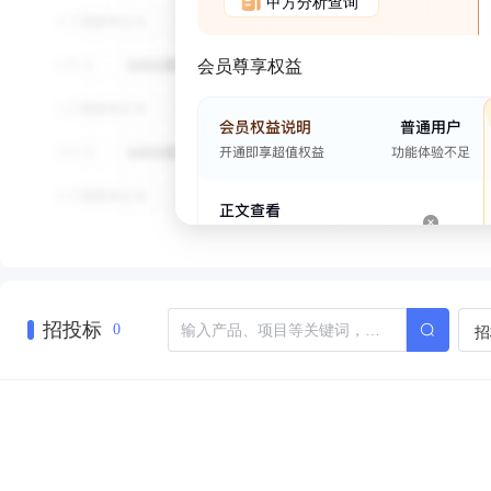
甲方分析查询
会员尊享权益
招投标
招
0