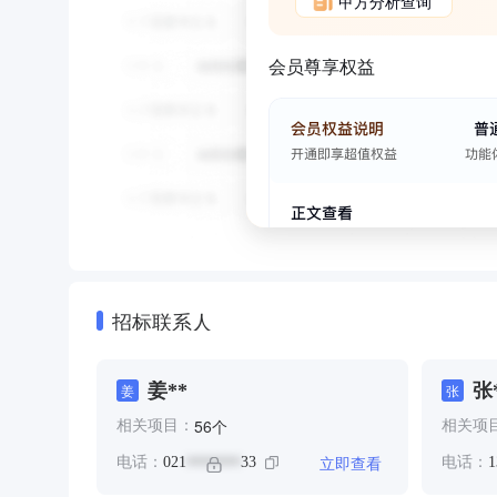
甲方分析查询
会员尊享权益
招标联系人
姜**
张
姜
张
个
56
相关项目：
相关项
立即查看
电话：
021
33
电话：
1
*******