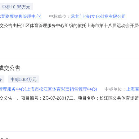
中标10.95万元
育彩票销售管理中心)
中标单位：
承茸(上海)文化创意有限公司
交公告由松江区体育管理服务中心组织的依托上海市第十八届运动会开展体彩
人确认，本次成交结果公布如下：一、成交日期：2026年7月21日二、成
金额：109500元三、主要成交标的的名称、规格型号、数量、单价、
成交公告
务
中标5.62万元
管理服务中心(上海市松江区体育彩票销售管理中心)
中标单位：
上海
公告一、项目编号：ZC-07-26017二、项目名称：松江区公共体育
市徐汇区沪闵路8075号806室中标（成交）金额：5.6160（万元
购内容为便民自助售货机服务。具体项目内容及所应达到的具体要求，以采