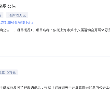
采购公告
务
预算12万元
育彩票销售管理中心)
购公告一、项目概况1、项目名称：依托上海市第十八届运动会开展体彩宣
度，计划借运动会契机开展公益宣传。具体包括定制运动帽、定制运动水杯
符合《中华人民共和国政府采购法》第二十二条规定的供应商。在工商、
预算12万元
于供应商及时了解采购信息，根据《财政部关于开展政府采购意向公开工作
5〕3号）等有关规定，现将本单位2026年7月采购意向公开如下：序号
展体彩宣传项目本项目主要为依托上海市第十八届运动会开展体彩宣传提供