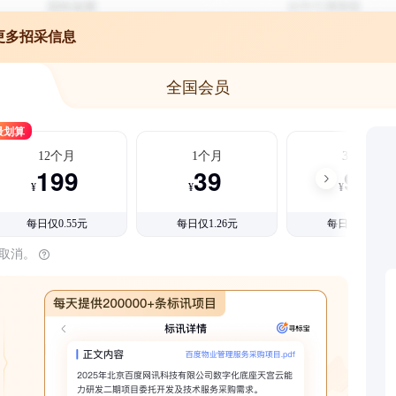
更多招采信息
全国会员
最划算
12个月
1个月
3个月
199
39
99
¥
¥
¥
每日仅0.55元
每日仅1.26元
每日仅1.08元
时取消。