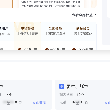
查看全部权益
**
姜**、张**
姜
个
个
14
10
目：
相关项目：
立即查看
立
35
58
电话：
376
33
******
***