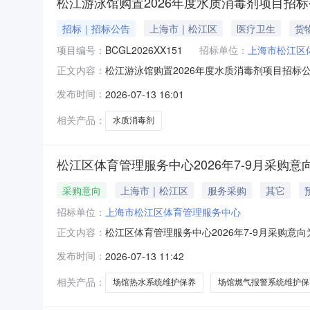
松江游泳馆购置2026年度水质消毒剂项目招
招标｜招标公告
上海市｜松江区
医疗卫生
货
项目编号：
BCGL2026XX151
招标单位：
上海市松江区
松江游泳馆购置2026年度水质消毒剂项目招标公
正文内容：
取招标文件，并于2026年8月3日9点45分（
发布时间：
2026-07-13 16:01
金额：12万元最高限价：12万元，超过最高限
工作
相关产品：
水质消毒剂
松江区体育管理服务中心2026年7-9月采购意
采购意向
上海市｜松江区
服务采购
其它
招标单位：
上海市松江区体育管理服务中心
松江区体育管理服务中心2026年7-9月采购
正文内容：
服务管理办法》（沪财发〔2021〕3号）、《
发布时间：
2026-07-13 11:42
7-9月采购意向公开如下：序号采购项目名称采
统场馆的燃气
相关产品：
场馆热水系统维护保养
场馆燃气报警系统维护保