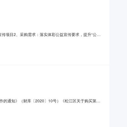
传项目2、采购需求：落实体彩公益宣传要求，提升“公益
等。3、预算金额：12万元（人民币）4、履行期限：自合
民政部门登记注册的公司、民非企业、事业单位、社会团体等
的通知》（财库〔2020〕10号）《松江区关于购买第三
采购项目名称采购需求概况预算金额（万元）预计采购时间
设计制作服务12万元2026年7月本次公开的采购意向为