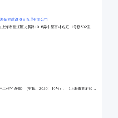
海佰程建设项目管理有限公司
海市松江区龙腾路1015弄中星富林名庭11号楼502室获
51项目名称：松江游泳馆购置2026年度水质消毒剂项目预算
项目，具体内容详见招标需求。交货期：收到招标人通知后3个
工作的通知》（财库〔2020〕10号）、《上海市政府购买
）等有关规定，现将松江区体育管理服务中心物业科2026年
场馆热水系统全年的维护保养52026.92场馆燃气报警系