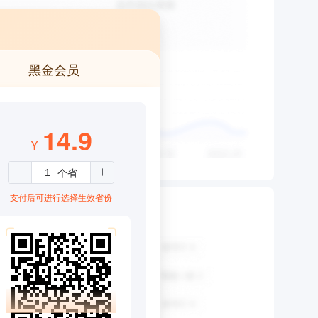
黑金会员
14.9
¥
支付后可进行选择生效省份