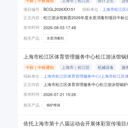
中标｜中标通知
上海市｜松江区
医疗卫生
货
项目编号：
BCGL2026XX151
招标单位：
上海市松江区
松江游泳馆购置2026年度水质消毒剂项目中标公
正文内容：
2026年7月13日发布采购信息，于2026年
发布时间：
2026-08-03 17:48
处理技术有限公司，中标供应商地址：上海市嘉定
馆购
相关产品：
水质消毒剂
上海市松江区体育管理服务中心松江游泳馆锅
中标｜中标通知
上海市｜松江区
机械设备
服
招标单位：
上海市松江区体育管理服务中心(上海市松江区体
上海市松江区体育管理服务中心松江游泳馆锅炉维
正文内容：
上海市松江区人民政府网站——政务公告板块发布
发布时间：
2026-07-21 15:26
上海恒工机电工程有限公司；中标供应商地址：上
作日内以书面形式
相关产品：
锅炉维保
依托上海市第十八届运动会开展体彩宣传项目