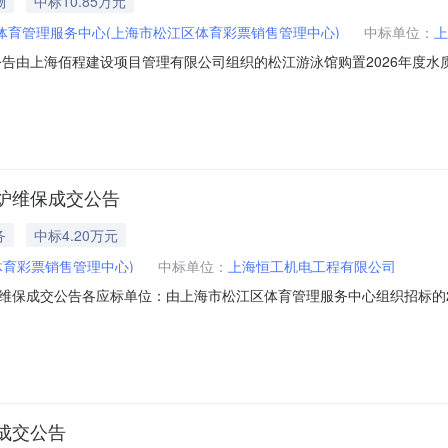
物
中标10.85万元
体育管理服务中心(上海市松江区体育彩票销售管理中心)
中标单位：
上
告由上海佰程建设项目管理有限公司组织的松江游泳馆购置2026年度水质消毒
8月3日评审。经评审，并经采购人确认，本次中标结果公布如下：一、中标日
区马陆镇丰兆路188号，中标金额：108480元三、主要中标标的的
炉维保成交公告
务
中标4.20万元
育彩票销售管理中心)
中标单位：
上海恒工机电工程有限公司
保成交公告各应标单位：由上海市松江区体育管理服务中心组织招标的202
招标信息，2026年7月21日14时在松江区九峰路2号1703会议室评
海市松江区九峰路88号1301室；中标金额：42000元整（肆万贰仟
成交公告