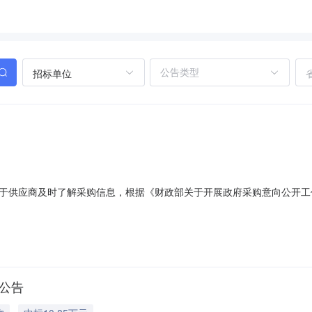
招标单位
于供应商及时了解采购信息，根据《财政部关于开展政府采购意向公开工作
5〕3号）等有关规定，现将本单位2026年8月采购意向公开如下：序号
目体彩一线销售人员健康体检153000元2026年8月本次公开的采购
标公告