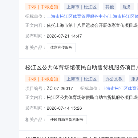
中标｜中标通知
上海市｜松江区
其他
服务
招标单位：
上海市松江区体育管理服务中心(上海市松江区体
依托上海市第十八届运动会开展体彩宣传项目成
正文内容：
于2026年7月21日评审。经评审，并经采购
发布时间：
2026-07-21 14:47
商地址：上海市松江区泖港镇中厍路165号成交
项目，详见采购文件及
相关产品：
体彩宣传服务
松江区公共体育场馆便民自助售货机服务项目
中标｜中标通知
上海市｜松江区
办公文教
服
项目编号：
ZC-07-26017
招标单位：
上海市松江区体育
松江区公共体育场馆便民自助售货机服务项目成交
正文内容：
称：上海百纶集科技发展有限公司供应商地址：上海
发布时间：
2026-07-14 15:26
售货机服务项目2.服务范围及要求：本项目采
（一次采购三年享用，分
相关产品：
便民自助售货机服务