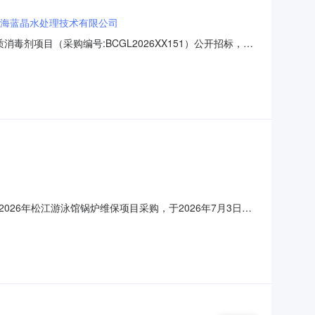
海蓝晶水处理技术有限公司
剂项目（采购编号:BCGL2026XX151）公开招标，于
期：2026年8月3日二、中标信息：中标供应商：上海蓝晶水
名称、规格型号、数量、单价、服务要求：标的名称：松江游泳
6年松江游泳馆锅炉维保项目采购，于2026年7月3日在
标。经评标委员会评审，本次评标结果公布如下：中标供应商：
圆整）如对评标结果有异议，请于本评标结果公布之日起7个工