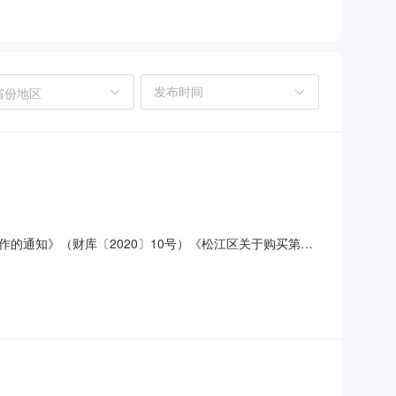
省份地区
的通知》（财库〔2020〕10号）《松江区关于购买第三
采购项目名称采购需求概况预算金额（万元）预计采购时间
意向为本单位采购工作的初步安排，具体采购项目情况以相关采