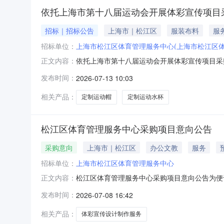
依托上海市第十八届运动会开展体彩宣传项目
招标｜招标公告
上海市｜松江区
服装布料
服
招标单位：
上海市松江区体育管理服务中心(上海市松江区体
依托上海市第十八届运动会开展体彩宣传项目采
正文内容：
体彩乐善人生”品牌形象在青少年群体中的感知
发布时间：
2026-07-13 10:03
同约定之日起至8月二、申请人的资格要求1、
具有独立承担民事责任能力的组织（注：单
相关产品：
定制运动帽
定制运动水杯
松江区体育管理服务中心采购项目意向公告
采购意向
上海市｜松江区
办公文教
服务
招标单位：
上海市松江区体育管理服务中心
松江区体育管理服务中心采购项目意向公告为便
正文内容：
方服务管理的若干规定（试行）》（松财〔202
发布时间：
2026-07-08 16:42
（填写到月）备注1依托上海市第十八届运动会开
本单位采购工作的初步安排，具体
相关产品：
体彩宣传设计制作服务