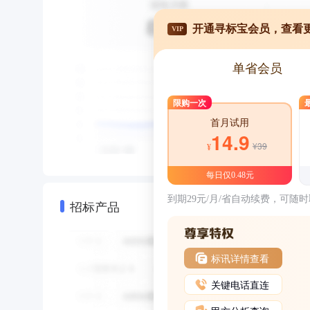
开通寻标宝会员，查看
VIP
单省会员
限购一次
首月试用
14.9
¥39
¥
每日仅0.48元
到期29元/月/省自动续费，可随
招标产品
标讯详情查看
关键电话直连