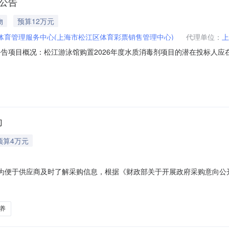
标公告
物
预算12万元
体育管理服务中心(上海市松江区体育彩票销售管理中心)
代理单位：
上
告项目概况：松江游泳馆购置2026年度水质消毒剂项目的潜在投标人应在上
北京时间）前递交投标文件。一、项目基本情况项目编号：BCGL2026XX1
价的做无效投标处理。招标需求：松江游泳馆购置2026年度水质消毒剂
向
预算4万元
意向为便于供应商及时了解采购信息，根据《财政部关于开展政府采购意向公开
松江区关于购买第三方服务管理的若干规定（试行）》（松财〔2025〕3号
购需求概况预算金额（万元）预计采购时间（填写到月）备注1场馆热水系统
养