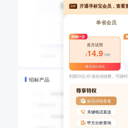
开通寻标宝会员，查看
VIP
单省会员
限购一次
首月试用
14.9
¥39
¥
每日仅0.48元
到期29元/月/省自动续费，可随
招标产品
标讯详情查看
关键电话直连
甲方分析查询