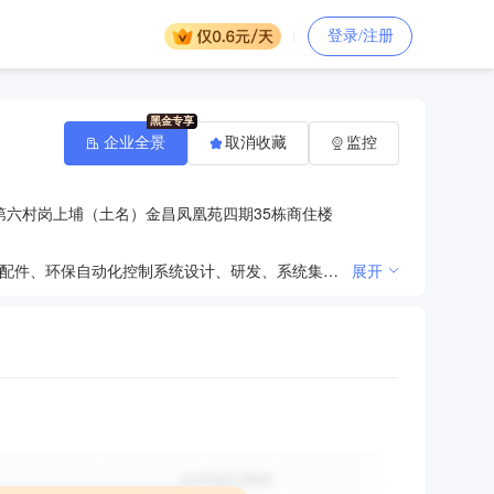
登录/注册
企业全景
取消收藏
监控
第六村岗上埔（土名）金昌凤凰苑四期35栋商住楼
环保科技领域内的技术开发、技术咨询、技术转让、技术服务；环保成套设备及配件、水处理成套设备及配件、环保自动化控制系统设计、研发、系统集成及销售；水泵、阀门、机电设备、仪器仪表的销售；环保工程；防腐保湿工程；房屋建筑工程；市政工程；机电设备；安装工程；钢结构工程；研发、销售：环境污染处理专用药剂材料、环境保护专用设备、机电设备、化工原料（不含危险化学品）；大气环境污染治理工程，建筑装饰工程，机械设备安装工程。(依法须经批准的项目，经相关部门批准后方可开展经营活动)
展开