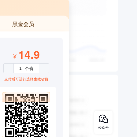
黑金会员
14.9
¥
支付后可进行选择生效省份
公众号