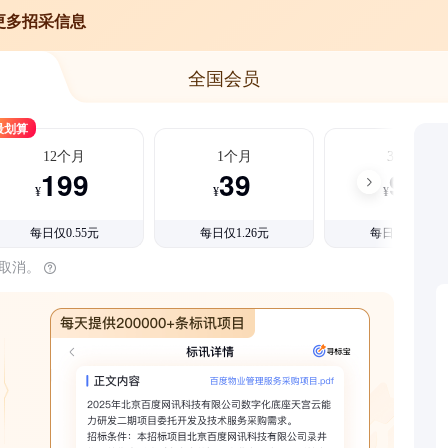
更多招采信息
全国会员
最划算
12个月
1个月
3个月
199
39
99
¥
¥
¥
每日仅0.55元
每日仅1.26元
每日仅1.08元
时取消。