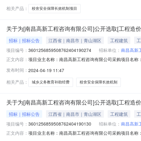
相关产品：
校舍安全保障长效机制项目
关于为[南昌高新工程咨询有限公司]公开选取[工程造
招标｜招标公告
江西省｜南昌市｜青山湖区
工程建筑
工
项目编号：
3601256859508762404190274
招标单位：
南昌高新
项目业主名称：南昌高新工程咨询有限公司采购项目名称：
正文内容：
码：无采购项目编码：36012568595087624041
发布时间：
2024-04-19 11:47
核减金额的3%计费，各服务单位在本收费基准上填报下浮
3（个工
相关产品：
城乡义务教育补助经费
校舍安全保障长效机制
关于为[南昌高新工程咨询有限公司]公开选取[工程造
招标｜招标公告
江西省｜南昌市｜青山湖区
工程建筑
工
项目编号：
3601256859508762404190130
招标单位：
南昌高新
项目业主名称：南昌高新工程咨询有限公司采购项目名称：
正文内容：
批项目编码：无采购项目编码：3601256859508762