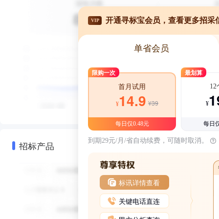
开通寻标宝会员，查看更多招采
VIP
单省会员
限购一次
最划算
1
首月试用
1
14.9
¥39
¥
¥
每日仅0.48元
每日仅
到期29元/月/省自动续费，可随时取消。
招标产品
标讯详情查看
关键电话直连