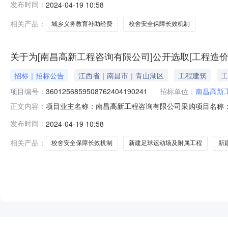
发布时间：
2024-04-19 10:58
收费，按核减金额的3%计费，各服务单位在本收费基准上
学楼和
相关产品：
城乡义务教育补助经费
校舍安全保障长效机制
关于为[南昌高新工程咨询有限公司]公开选取[工程造
招标｜招标公告
江西省｜南昌市｜青山湖区
工程建筑
工
项目编号：
3601256859508762404190241
招标单位：
南昌高新
项目业主名称：南昌高新工程咨询有限公司采购项目名称：
正文内容：
资审批项目编码：无采购项目编码：36012568595087
发布时间：
2024-04-19 10:58
基本收费，按核减金额的3%计费，各服务单位在本收费基
日
相关产品：
校舍安全保障长效机制
新建足球运动场及附属工程
新
NEW
HOT
5折起