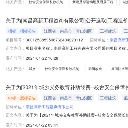
相关产品：
校舍安全保障长效机制
新建足球运动场及附属工程
城
关于为[南昌高新工程咨询有限公司]公开选取[工程造
招标｜招标公告
江西省｜南昌市｜青山湖区
工程建筑
工
项目编号：
3601256859508762404220112
招标单位：
南昌高新
项目业主名称：南昌高新工程咨询有限公司采购项目名称：
正文内容：
编码：无采购项目编码：3601256859508762404
发布时间：
2024-04-22 10:28
按核减金额的3%计费，各服务单位在本收费基准上填报下
面防水
相关产品：
城乡
校舍安全保障长效机制
厕所改造
屋面防水
关于为[2021年城乡义务教育补助经费--校舍安全保
中标｜废标公告
江西省｜南昌市｜青山湖区
工程建筑
服
招标单位：
南昌高新工程咨询有限公司
关于为【2021年城乡义务教育补助经费--校舍安全保障
正文内容：
城乡义务教育补助经费--校舍安全保障长效机制项目（麻丘
发布时间：
2024-04-22 09:41
更多资讯报价请点击