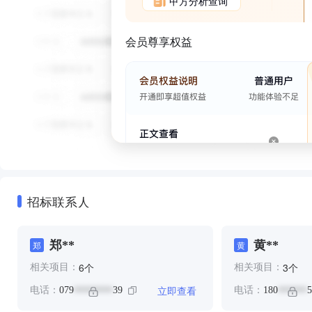
甲方分析查询
会员尊享权益
招标联系人
郑**
黄**
郑
黄
个
个
6
3
相关项目：
相关项目：
立即查看
电话：
079
39
电话：
180
5
********
******