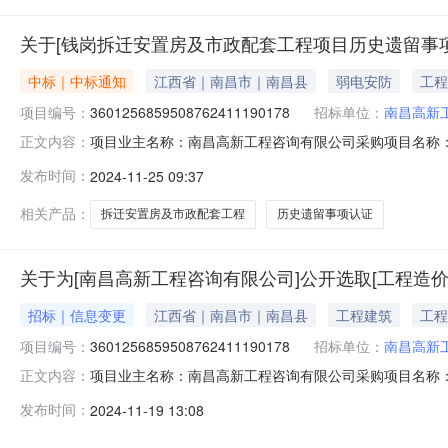
关于[钱岗拆迁安置房及市政配套工程项目历史遗留事
中标｜中标通知
江西省｜南昌市｜南昌县
弱电安防
工程
项目编号：
3601256859508762411190178
招标单位：
南昌高新
项目业主名称：南昌高新工程咨询有限公司采购项目名称
正文内容：
3601256859508762411190178服务类型：工程造价
发布时间：
2024-11-25 09:37
制价及支付时间：1.按赣价协〔2021〕23号《江西省
相关产品：
拆迁安置房及市政配套工程
历史遗留事项认证
关于为[南昌高新工程咨询有限公司]公开选取[工程造
招标｜信息变更
江西省｜南昌市｜南昌县
工程建筑
工程
项目编号：
3601256859508762411190178
招标单位：
南昌高新
项目业主名称：南昌高新工程咨询有限公司采购项目名称
正文内容：
3601256859508762411190178项目规模：资产
发布时间：
2024-11-19 13:08
〔2021〕23号《江西省建设工程造价咨询业行业自律成本
Y