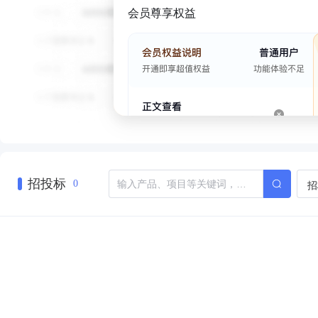
会员尊享权益
招投标
招
0