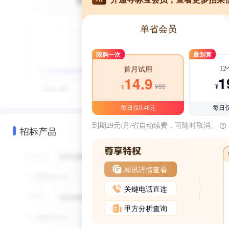
单省会员
限购一次
最划算
1
首月试用
1
14.9
¥39
¥
¥
每日仅0.48元
每日仅
到期29元/月/省自动续费，可随时取消。
招标产品
标讯详情查看
关键电话直连
甲方分析查询