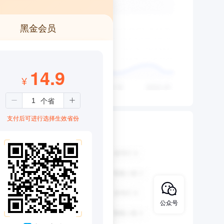
黑金会员
14.9
¥
支付后可进行选择生效省份
公众号