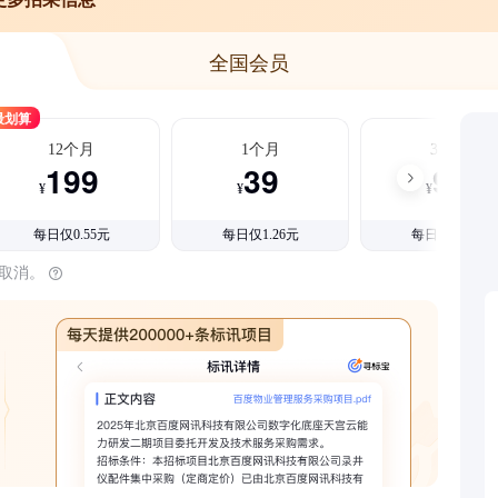
全国会员
最划算
12个月
1个月
3个月
199
39
99
¥
¥
¥
每日仅0.55元
每日仅1.26元
每日仅1.08元
时取消。