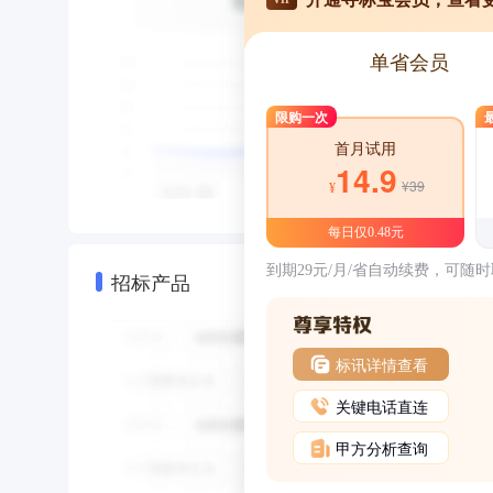
单省会员
限购一次
首月试用
14.9
¥39
¥
每日仅0.48元
到期29元/月/省自动续费，可随
招标产品
标讯详情查看
关键电话直连
甲方分析查询