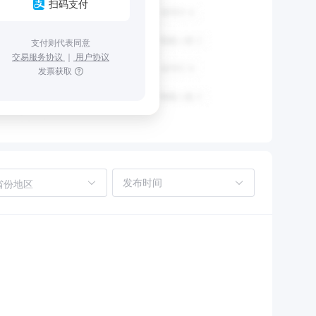
扫码支付
支付则代表同意
交易服务协议
｜
用户协议
发票获取
省份地区