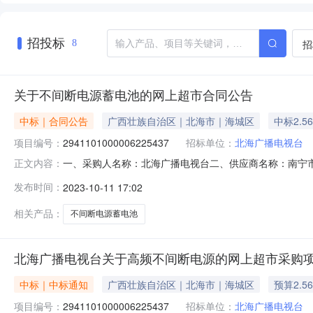
招投标
招
8
关于不间断电源蓄电池的网上超市合同公告
中标｜合同公告
广西壮族自治区｜北海市｜海城区
中标2.5
项目编号：
2941101000006225437
招标单位：
北海广播电视台
一、采购人名称：北海广播电视台二、供应商名称：南宁市华贝
正文内容：
五、合同编号：11NMB1C828892023201六、合同内容
发布时间：
2023-10-11 17:02
32.0080025600服务要求或标的基本概况：七、其它
相关产品：
不间断电源蓄电池
北海广播电视台关于高频不间断电源的网上超市采购
中标｜中标通知
广西壮族自治区｜北海市｜海城区
预算2.5
项目编号：
2941101000006225437
招标单位：
北海广播电视台