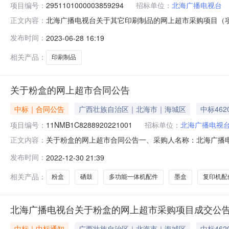
项目编号：
2951101000003859294
招标单位：
北海广播电视台
北海广播电视台关于其它印刷制品的网上超市采购项目（项目编
正文内容：
其它印刷制品的网上超市采购项目采购项目项目编号:295110
发布时间：
2023-06-28 16:19
称:北海市本级报价起止时间:-二、采购单位信息采购单位名
相关产品：
印刷制品
关于粉盒的网上超市合同公告
中标｜合同公告
广西壮族自治区｜北海市｜海城区
中标462
项目编号：
11NMB1C8288920221001
招标单位：
北海广播电视
关于粉盒的网上超市合同公告一、采购人名称：北海广播
正文内容：
号：2901101000000201025五、合同编号：11NMB
发布时间：
2022-12-30 21:39
下/PanasonicKX-FAC296CN支1.0060602松下KX-FA
相关产品：
粉盒
硒鼓
多功能一体机配件
墨盒
复印机配
北海广播电视台关于粉盒的网上超市采购项目成交公
中标｜中标通知
广西壮族自治区｜北海市｜海城区
中标462