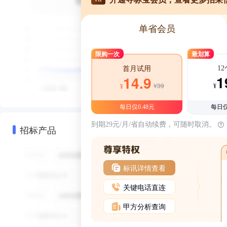
单省会员
限购一次
最划算
1
首月试用
1
14.9
¥39
¥
¥
每日仅0.48元
每日仅
到期29元/月/省自动续费，可随时取消。
招标产品
标讯详情查看
关键电话直连
甲方分析查询