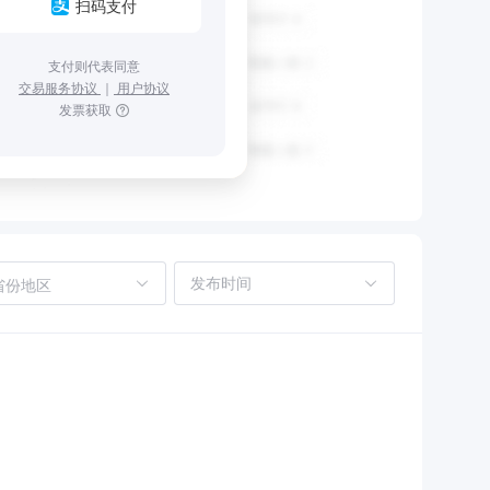
扫码支付
支付则代表同意
交易服务协议
｜
用户协议
发票获取
省份地区