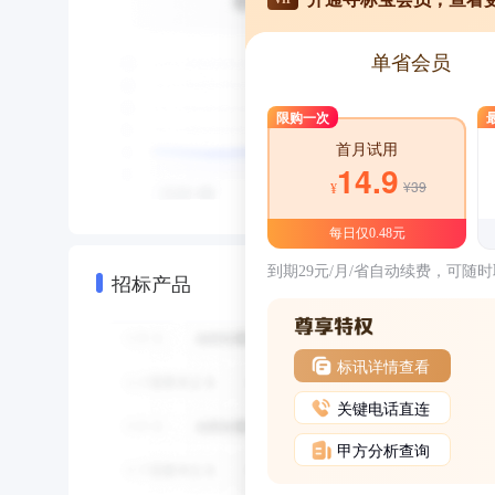
单省会员
限购一次
首月试用
14.9
¥39
¥
每日仅0.48元
到期29元/月/省自动续费，可随
招标产品
标讯详情查看
关键电话直连
甲方分析查询