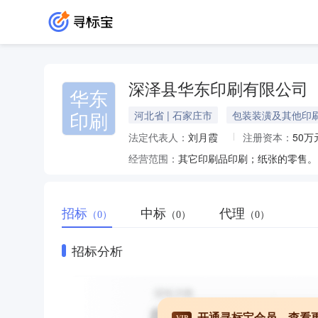
深泽县华东印刷有限公司
华东
印刷
河北省 | 石家庄市
包装装潢及其他印
法定代表人：
刘月霞
注册资本：
50万
经营范围：
其它印刷品印刷；纸张的零售。
招标
中标
代理
（0）
（0）
（0）
招标分析
开通寻标宝会员，查看
VIP