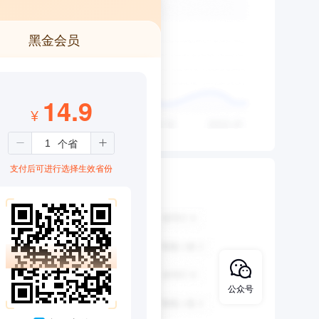
黑金会员
14.9
¥
支付后可进行选择生效省份
公众号