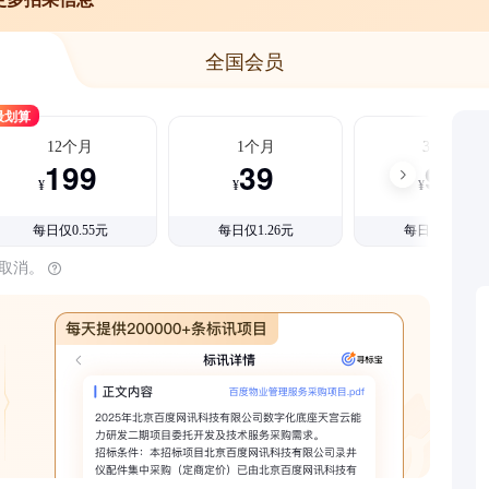
全国会员
最划算
12个月
1个月
3个月
199
39
99
¥
¥
¥
每日仅0.55元
每日仅1.26元
每日仅1.08元
时取消。