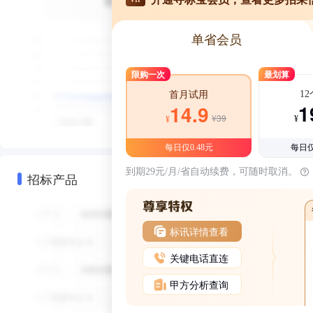
单省会员
限购一次
最划算
1
首月试用
1
14.9
¥39
¥
¥
每日仅0.48元
每日仅
到期29元/月/省自动续费，可随时取消。
招标产品
标讯详情查看
关键电话直连
甲方分析查询