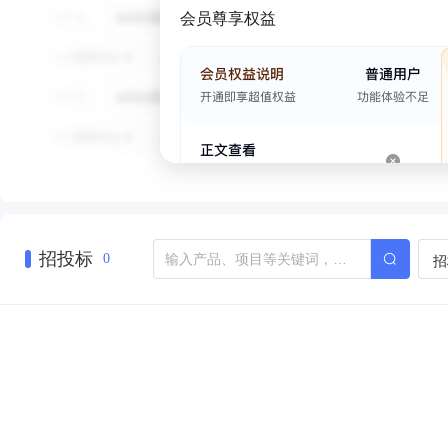
会员尊享权益
招投标
招
0