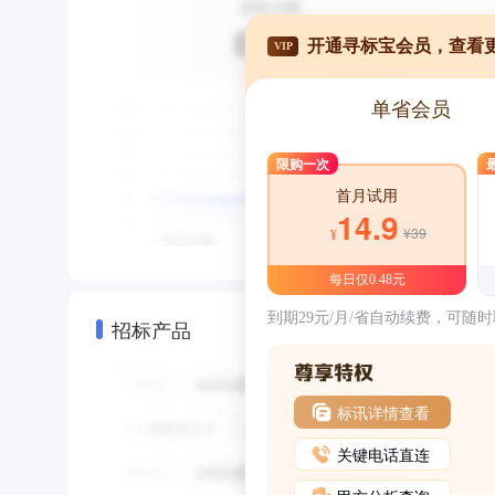
开通寻标宝会员，查看
VIP
单省会员
限购一次
首月试用
14.9
¥39
¥
每日仅0.48元
到期29元/月/省自动续费，可随
招标产品
标讯详情查看
关键电话直连