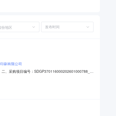
省份地区
育印刷有限公司
目编号：SDGP370116000202601000788_A
20:09六、成交情况：标包采购内容供应商名称采购数量成交金
八、项目联系人信息：济南市莱芜区