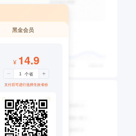
黑金会员
14.9
¥
支付后可进行选择生效省份