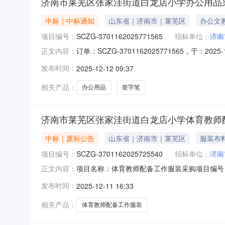
济南市莱芜区张家洼街道白龙店小学办公用品
中标｜中标通知
山东省｜济南市｜莱芜区
办公文
项目编号：
SCZG-3701162025771565
招标单位：
济南
订单：SCZG-3701162025771565，于：
正文内容：
三、成交信息供应商：济南领先未来电子数码有限公
发布时间：
2025-12-12 09:37
壹佰贰拾陆元整四、主要标的信息序号商品品目商品
相关产品：
办公用品
签字笔
济南市莱芜区张家洼街道白龙店小学体育教师
中标｜废标公告
山东省｜济南市｜莱芜区
服装布
项目编号：
SCZG-3701162025725540
招标单位：
济南
项目名称：体育教师配备工作服装采购项目编号：SCZ
正文内容：
活动终止，特此通知。采购单位：济南市莱芜区张家
发布时间：
2025-12-11 16:33
相关产品：
体育教师配备工作服装