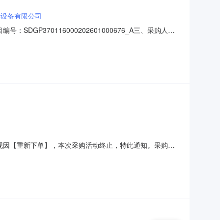
学设备有限公司
GP370116000202601000676_A三、采购人：
成交情况：标包采购内容供应商名称采购数量成交金额
、项目联系人信息：济南市莱芜区张家洼街道白龙
购终止公告。现因【重新下单】，本次采购活动终止，特此通知。采购单