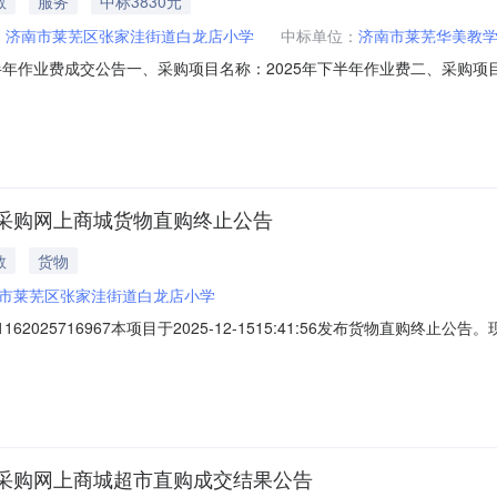
教
服务
中标3830元
：
济南市莱芜区张家洼街道白龙店小学
中标单位：
济南市莱芜华美教
业费成交公告一、采购项目名称：2025年下半年作业费二、采购项目编号：SD
济南市政府采购中心五、成交日期：2026-06-0509:20:06六、
学设备有限公司1.0000003830.000000元七、采购小组成员：无八
采购网上商城货物直购终止公告
教
货物
市莱芜区张家洼街道白龙店小学
162025716967本项目于2025-12-1515:41:56发布货物直
8816349810
采购网上商城超市直购成交结果公告