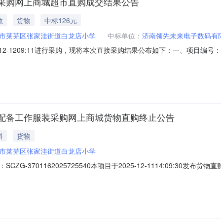
采购网上商城超市直购成交结果公告
教
货物
中标126元
市莱芜区张家洼街道白龙店小学
中标单位：
济南领先未来电子数码有
2025-12-1209:11进行采购，现将本次直接采购结果公布如下：一、项目编号：
司供应商地址：山东省-济南市-济南市莱芜区-山东省济南市莱芜区凤城街道
名称品牌型号数量单价（元）小计（元）1签字笔得力/deli6600ES
配备工作服装采购网上商城货物直购终止公告
料
货物
市莱芜区张家洼街道白龙店小学
G-3701162025725540本项目于2025-12-1114:09:3
洼街道白龙店小学联系方式：18816349810