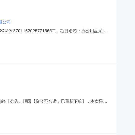
限公司
SCZG-3701162025771565二、项目名称：办公用品采购
花园北路204号成交金额：126.00，大写(人民币)：
红色（计量单位：支）签字笔
0发布货物直购终止公告。现因【资金不合适，已重新下单】，本次采购