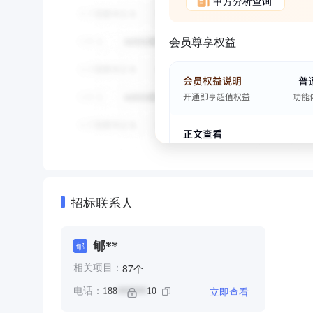
甲方分析查询
会员尊享权益
招标联系人
郇**
郇
个
87
相关项目：
立即查看
电话：
188
10
******