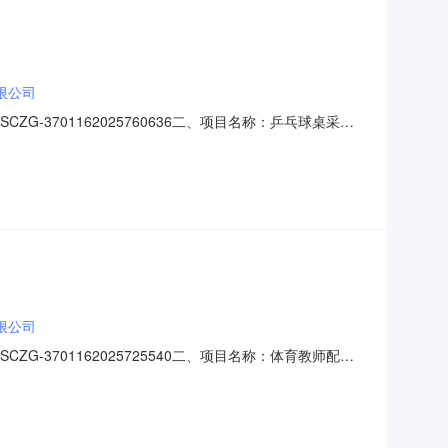
限公司
SCZG-3701162025760636二、项目名称：乒乓球桌采购
花园北路204号成交金额：15000.00，大写(人民
外乒乓球台乒乓球桌红双喜/DHS
限公司
SCZG-3701162025725540二、项目名称：体育教师配备
莱芜区凤城街道花园北路204号成交金额：19650.00，
球桌红双喜/DHS室外乒乓球台乒