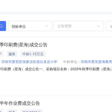
招标单位
季印刷费(星海)成交公告
产
服务
中标1.15万元
：
济南市莱芜区张家洼街道白龙店小学
中标单位：
济南市莱芜星海教
费（星海）成交公告一、采购项目名称：2025年秋季印刷费（星海）二、采购项
、代理机构：济南市政府采购中心五、成交日期：2026-06-1017:
育印刷有限公司1.00000011595.970000元七、采购小组成员：无
下半年作业费成交公告