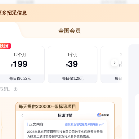
更多招采信息
全国会员
最划算
12个月
1个月
3个月
199
39
99
¥
¥
¥
每日仅0.55元
每日仅1.26元
每日仅1.08元
时取消。