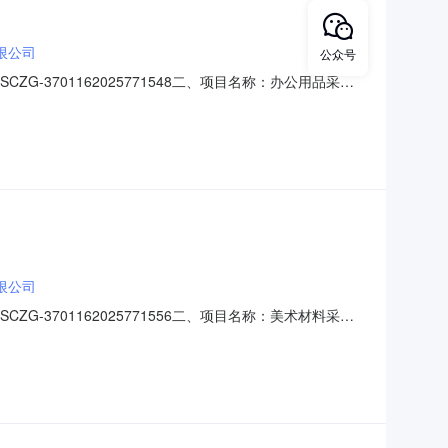
限公司
公众号
SCZG-3701162025771548二、项目名称：办公用品采购
花园北路204号成交金额：2540.00，大写(人民币)：
啦啦操手花600￥4.000
限公司
SCZG-3701162025771556二、项目名称：美术材料采购
花园北路204号成交金额：720.00，大写(人民币)：
彩纸/皮纹纸国产熟宣团扇240￥