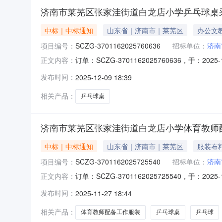
济南市莱芜区张家洼街道白龙店小学乒乓球桌
中标｜中标通知
山东省｜济南市｜莱芜区
办公文
项目编号：
SCZG-3701162025760636
招标单位：
济南
订单：SCZG-3701162025760636，于：
正文内容：
三、成交信息供应商：济南领先未来电子数码有限公
发布时间：
2025-12-09 18:39
币)：壹万伍仟元整四、主要标的信息序号商品品
相关产品：
乒乓球桌
济南市莱芜区张家洼街道白龙店小学体育教师
中标｜中标通知
山东省｜济南市｜莱芜区
服装布
项目编号：
SCZG-3701162025725540
招标单位：
济南
订单：SCZG-3701162025725540，于：
正文内容：
工作服装采购三、成交信息供应商：济南领先未来
发布时间：
2025-11-27 18:44
大写(人民币)：壹万玖仟陆佰伍拾元整四、主要
相关产品：
体育教师配备工作服装
乒乓球桌
乒乓球