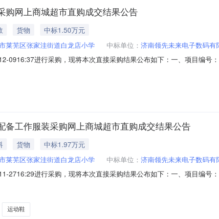
采购网上商城超市直购成交结果公告
教
货物
中标1.50万元
市莱芜区张家洼街道白龙店小学
中标单位：
济南领先未来电子数码有
2025-12-0916:37进行采购，现将本次直接采购结果公布如下：一、项目编号：
司供应商地址：山东省-济南市-济南市莱芜区-山东省济南市莱芜区凤城街道
目商品名称品牌型号数量单价（元）小计（元）1乒乓球桌红双喜/DHS室
配备工作服装采购网上商城超市直购成交结果公告
料
货物
中标1.97万元
市莱芜区张家洼街道白龙店小学
中标单位：
济南领先未来电子数码有
2025-11-2716:29进行采购，现将本次直接采购结果公布如下：一、项目编号：
电子数码有限公司供应商地址：山东省-济南市-济南市莱芜区-山东省济南市
标的信息序号商品品目商品名称品牌型号数量单价（元）小计（元）1乒乓
运动鞋