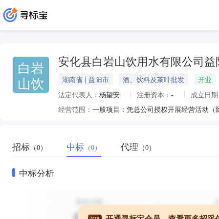
安化县白岩山饮用水有限公司益
白岩
山饮
湖南省 | 益阳市
酒、饮料及茶叶批发
开业
法定代表人：
杨望安
注册资本：
-
成立日期
经营范围：
一般项目：凭总公司授权开展经营活动（
招标
中标
代理
（0）
（0）
（0）
中标分析
开通寻标宝会员，查看更多招采
VIP