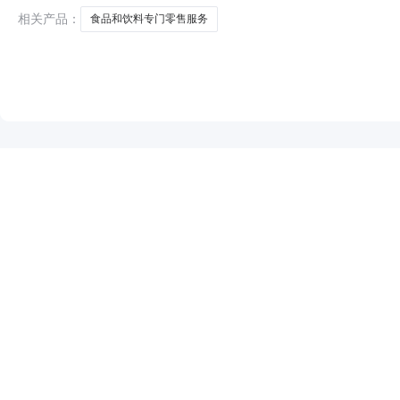
购单位名称:益
相关产品：
食品和饮料专门零售服务
NEW
HOT
5折起
暂时没有搜索结果…