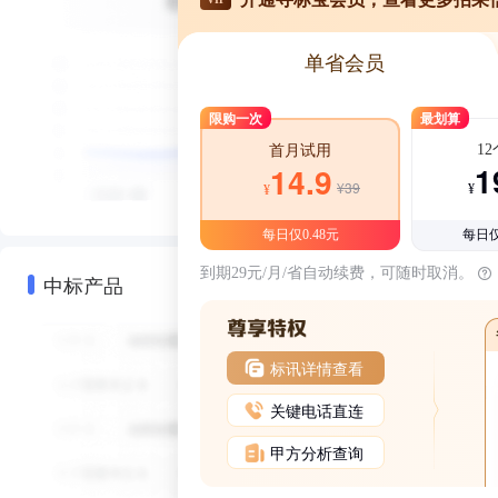
单省会员
限购一次
最划算
1
首月试用
1
14.9
¥39
¥
¥
每日仅0.48元
每日仅
到期29元/月/省自动续费，可随时取消。
中标产品
标讯详情查看
关键电话直连
甲方分析查询