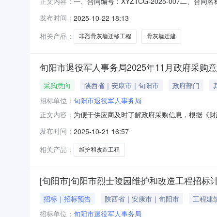
一、合同编号：XYZTCG-2025-007二、
正文内容：
同主体采购人（甲方）：旬阳市退役军人事务局地
发布时间：
2025-10-22 18:13
新技术产业开发区高新七路10号联系方式：155
相关产品：
非烈骨灰墙迁移工程
骨灰墙迁建
旬阳市退役军人事务局2025年11月政府采购
采购意向
陕西省｜安康市｜旬阳市
政府部门
招标单位：
旬阳市退役军人事务局
为便于供应商及时了解政府采购信息，根据《财政部
正文内容：
开如下：序号采购项目名称采购需求概况预算金
发布时间：
2025-10-21 16:57
烈士陵园围墙、主题雕塑、消防水池修建及供水
相关产品：
维护和改造工程
[旬阳市]旬阳市烈士陵园维护和改造工程招标
招标｜招标预告
陕西省｜安康市｜旬阳市
工程建
招标单位：
旬阳市退役军人事务局