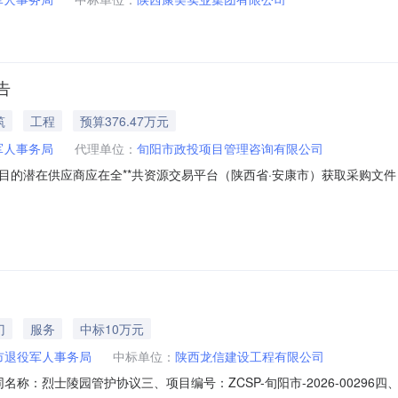
告
筑
工程
预算376.47万元
军人事务局
代理单位：
旬阳市政投项目管理咨询有限公司
潜在供应商应在全**共资源交易平台（陕西省·安康市）获取采购文件，并
026-005项目名称：旬阳市烈士陵园维护和改造项目采购方式：竞争性磋商预算
,735.35元合同包最高限价：3,764,735.35元品目号品目名称采购
门
服务
中标10万元
市退役军人事务局
中标单位：
陕西龙信建设工程有限公司
二、合同名称：烈士陵园管护协议三、项目编号：ZCSP-旬阳市-2026-00