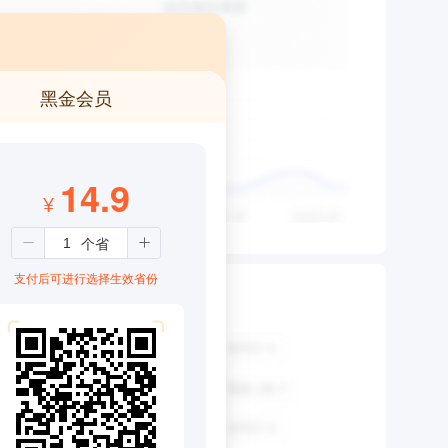
黑金会员
14.9
¥
支付后可进行选择生效省份