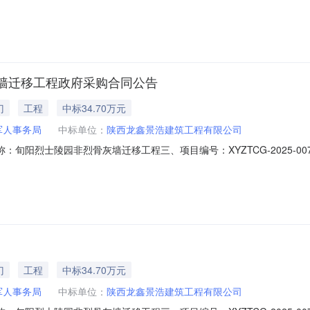
岩路10号联系方式：09157220076供应商（乙方）：陕西龙信建设
要标的名称：烈士陵园2025年1月至12月管护规格型号（或服务要求）：详见
墙迁移工程政府采购合同公告
门
工程
中标34.70万元
军人事务局
中标单位：
陕西龙鑫景浩建筑工程有限公司
合同名称：旬阳烈士陵园非烈骨灰墙迁移工程三、项目编号：XYZTCG-202
：旬阳县城关镇灵岩路10号联系方式：13992591335供应商(乙方
9153六、合同主要信息主要标的：序号名称数量(单位
门
工程
中标34.70万元
军人事务局
中标单位：
陕西龙鑫景浩建筑工程有限公司