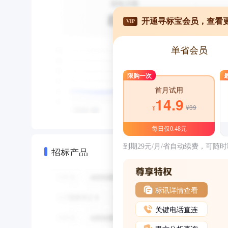
开通寻标宝会员，查看
VIP
单省会员
限购一次
首月试用
14.9
¥39
¥
每日仅0.48元
到期29元/月/省自动续费，可随
招标产品
标讯详情查看
关键电话直连