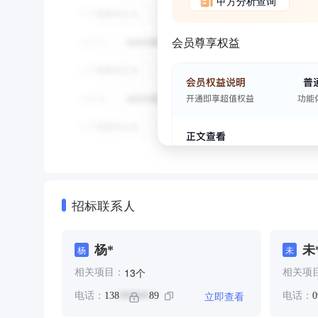
甲方分析查询
会员尊享权益
招标联系人
杨*
未
杨
未
个
13
相关项目：
相关项
立即查看
电话：
138
89
电话：
0
******