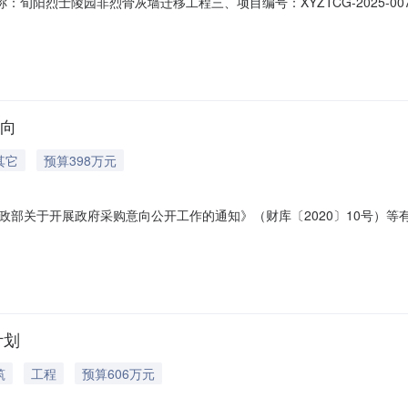
合同名称：旬阳烈士陵园非烈骨灰墙迁移工程三、项目编号：XYZTCG-202
址：旬阳县城关镇灵岩路10号联系方式：13992591335供应商（
91539153六、合同主要信息主要标的名称：1规格型号（或
意向
其它
预算398万元
关于开展政府采购意向公开工作的通知》（财库〔2020〕10号）等有关规
额(万元)预计采购时间备注1旬阳市烈士陵园维护和改造工程采购内容:
管道提升、路灯铺设、绿化工程、安防系统、入园门楼等；主要功能或目
计划
筑
工程
预算606万元