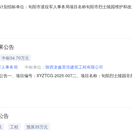
划招标单位：旬阳市退役军人事务局项目名称旬阳市烈士陵园维护和改造工
陵园维护和改造。投资概算606万元资金来源申请财政扶持资金及地方自筹预
标计划是本项目的初步安排。具体情况以招标公告和招标文件为准。
果公告
中标34.70万元
军人事务局
中标单位：
陕西龙鑫景浩建筑工程有限公司
一、项目编号：XYZTCG-2025-007二、项目名称：旬阳烈士陵园
有限公司陕西省安康市高新技术产业开发区347,000.00元347,00
司）品目号品目名称采购标的施工范围施工工期项目经理执业证书信息金额(元
公告
筑
工程
预算35万元