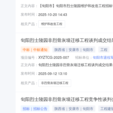
【旬阳市】旬阳市烈士陵园维护和改造工程招标计
正文内容：
13891509889招标内容：完成旬阳市烈士
发布时间：
2025-10-20 14:43
还要以招标公告和文件为准备注：本次公开的招
相关产品：
维护和改造工程
旬阳烈士陵园非烈骨灰墙迁移工程谈判成交结
中标｜中标通知
陕西省｜安康市｜旬阳市
工程
项目编号：
XYZTCG-2025-007
招标单位：
旬阳市退役
旬阳烈士陵园非烈骨灰墙迁移工程谈判成交结果公告
正文内容：
地址中标（成交）金额评审价格陕西龙鑫景浩建筑工程
发布时间：
2025-09-12 13:10
移工程):工程类（陕西龙鑫景浩建筑工程有限公
相关产品：
非烈骨灰墙迁移工程
旬阳烈士陵园非烈骨灰墙迁移工程竞争性谈判
招标｜招标公告
陕西省｜安康市｜旬阳市
工程建