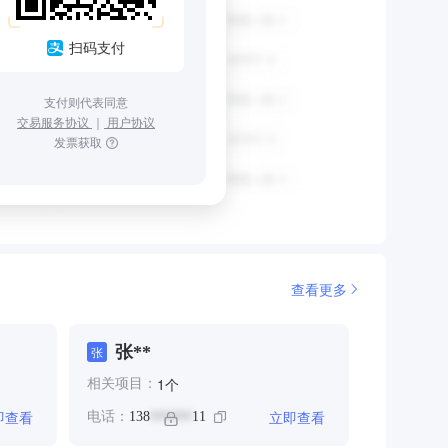
扫码支付
支付则代表同意
交易服务协议
｜
用户协议
发票获取
查看更多
张**
张
个
1
相关项目：
即查看
立即查看
电话：
138
11
******