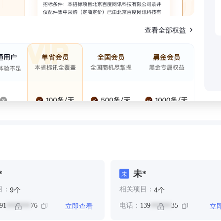
查看全部权益
*
未*
未
个
个
9
4
目：
相关项目：
立即查看
立
91
76
电话：
139
35
*******
******