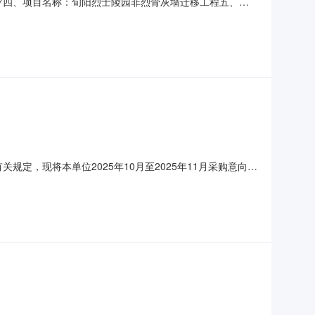
5-007四、项目名称：旬阳烈士陵园非烈骨灰墙迁移工程五、合
乙方）：陕西龙鑫景浩建筑工程有限公司地址：陕西省安康市高
定，现将本单位2025年10月至2025年11月采购意向公
建设多功能厅改造、停车场改扩建、入园道路拓宽扩建、新修
标:完成旬阳市