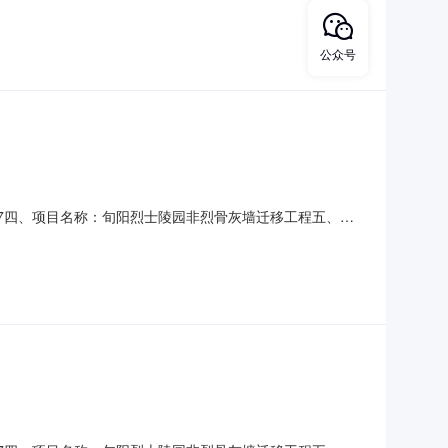
工程有限公司地址：西安市莲湖区草阳巷草阳村小区2208联
合同主要标的数量：1.0000年主要标的单
公众号
5-007四、项目名称：旬阳烈士陵园非烈骨灰墙迁移工程五、合
)：陕西龙鑫景浩建筑工程有限公司地址：陕西省安康市高新技术