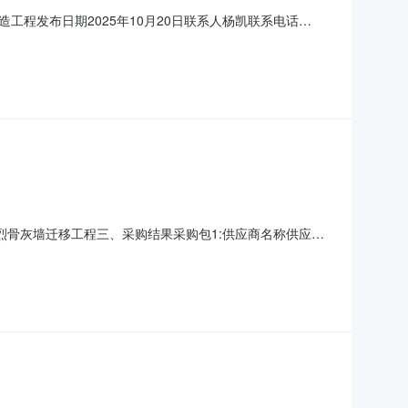
程发布日期2025年10月20日联系人杨凯联系电话
计招标时间2025年11月其他事项招标计划是初步意向，具体
非烈骨灰墙迁移工程三、采购结果采购包1:供应商名称供应商
0.00元四、主要标的信息合同包1(旬阳烈士陵园非烈骨灰墙迁
)1其他建筑工程1详见谈判文件60天向龙玉陕26122