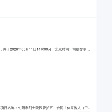
于2026年05月11日14时00分（北京时间）前提交响应
金额：3,764,735.35元采购需求：合同包1(旬阳市烈
标的数量（单位）技术规格、参数及要求品
296四、项目名称：旬阳市烈士陵园管护五、合同主体采购人（甲