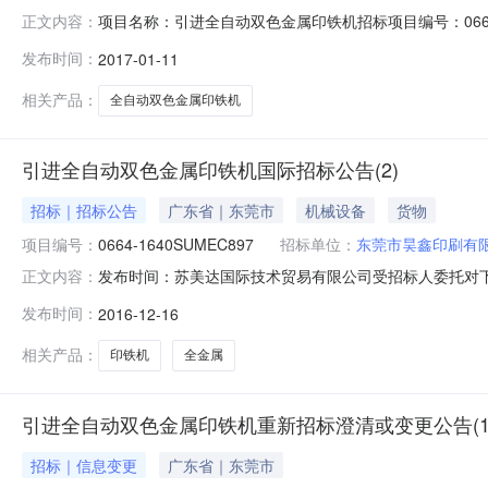
项目名称：引进全自动双色金属印铁机招标项目编号：066
正文内容：
东莞市昊鑫印刷有限公司开标时间：2017-01-0610:00公
发布时间：
2017-01-11
商国别及地区1富士机械工业株式会社富士机械工业株式
相关产品：
全自动双色金属印铁机
引进全自动双色金属印铁机国际招标公告(2)
招标｜招标公告
广东省｜东莞市
机械设备
货物
项目编号：
0664-1640SUMEC897
招标单位：
东莞市昊鑫印刷有
发布时间：苏美达国际技术贸易有限公司受招标人委托对下列
正文内容：
投标人参加投标。1、招标条件项目概况:全自动双色金属
发布时间：
2016-12-16
已具备2、招标内容招标项目编号:0664-1640SUME
格备注1
相关产品：
印铁机
全金属
引进全自动双色金属印铁机重新招标澄清或变更公告(1
招标｜信息变更
广东省｜东莞市