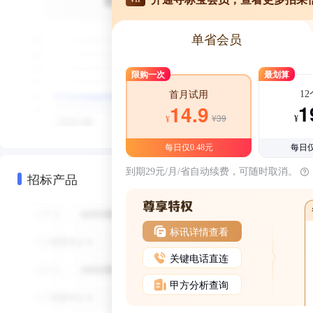
单省会员
限购一次
最划算
1
首月试用
1
14.9
¥39
¥
¥
每日仅0.48元
每日仅
到期29元/月/省自动续费，可随时取消。
招标产品
标讯详情查看
关键电话直连
甲方分析查询