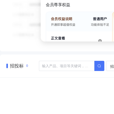
会员尊享权益
招投标
招
0