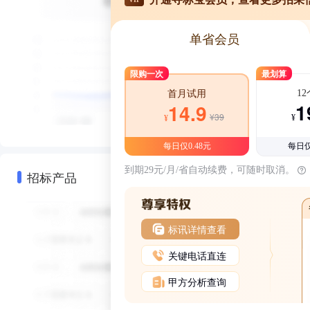
单省会员
限购一次
最划算
1
首月试用
1
14.9
¥39
¥
¥
每日仅0.48元
每日仅
到期29元/月/省自动续费，可随时取消。
招标产品
标讯详情查看
关键电话直连
甲方分析查询