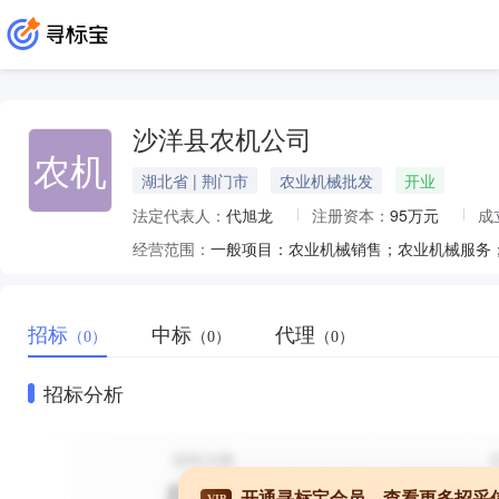
沙洋县农机公司
农机
湖北省 | 荆门市
农业机械批发
开业
法定代表人：
代旭龙
注册资本：
95万元
成
经营范围：
招标
中标
代理
（0）
（0）
（0）
招标分析
开通寻标宝会员，查看更多招采
VIP