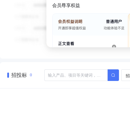
会员尊享权益
招投标
招
0