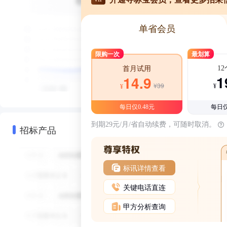
单省会员
限购一次
最划算
1
首月试用
1
14.9
¥39
¥
¥
每日仅0.48元
每日仅
到期29元/月/省自动续费，可随时取消。
招标产品
标讯详情查看
关键电话直连
甲方分析查询