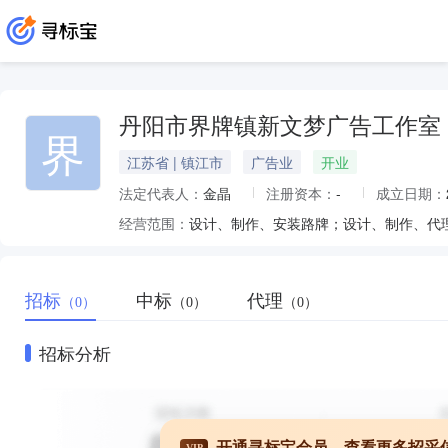
丹阳市界牌镇新文梦广告工作室
界
江苏省 | 镇江市
广告业
开业
法定代表人：
金晶
注册资本：
-
成立日期：
经营范围：
招标
中标
代理
（0）
（0）
（0）
招标分析
开通寻标宝会员，查看更多招采
VIP