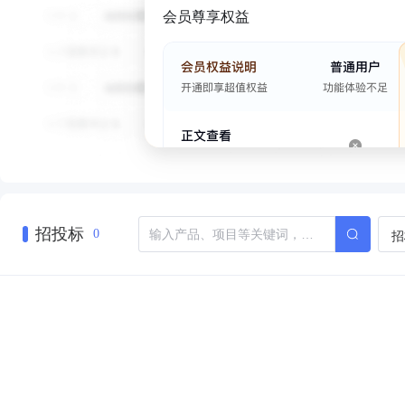
会员尊享权益
招投标
招
0