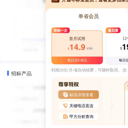
单省会员
限购一次
最划算
1
首月试用
1
14.9
¥39
¥
¥
每日仅0.48元
每日仅
到期29元/月/省自动续费，可随时取消。
招标产品
标讯详情查看
关键电话直连
甲方分析查询