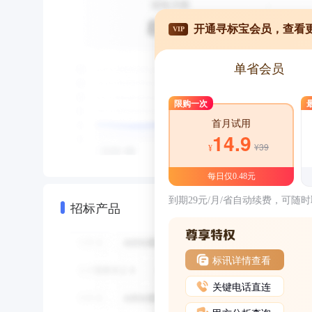
开通寻标宝会员，查看
VIP
单省会员
限购一次
首月试用
14.9
¥39
¥
每日仅0.48元
到期29元/月/省自动续费，可随
招标产品
标讯详情查看
关键电话直连