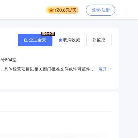
登录/注册
企业全景
取消收藏
监控
号804室
许可项目：建筑劳务分包；建设工程施工。（依法须经批准的项目，经相关部门批准后方可开展经营活动，具体经营项目以相关部门批准文件或许可证件为准） 一般项目：技术服务、技术开发、技术咨询、技术交流、技术转让、技术推广；计算机系统服务；数据处理服务；数据处理和存储支持服务；计算机及办公设备维修；计算机软硬件及辅助设备批发；计算机软硬件及辅助设备零售；人工智能基础软件开发；软件开发；软件销售；软件外包服务；信息系统集成服务；电子产品销售；对外承包工程；承接总公司工程建设业务；劳务服务（不含劳务派遣）；机械设备销售；机械设备租赁；电子元器件与机电组件设备销售；电子元器件批发；租赁服务（不含许可类租赁服务）；住房租赁。（除依法须经批准的项目外，凭营业执照依法自主开展经营活动）
展开