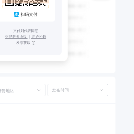
扫码支付
支付则代表同意
交易服务协议
｜
用户协议
发票获取
省份地区