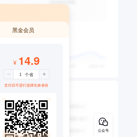
黑金会员
14.9
¥
支付后可进行选择生效省份
公众号