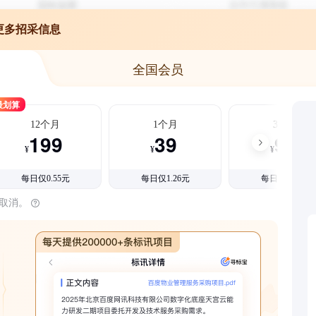
更多招采信息
全国会员
最划算
12个月
1个月
3个月
199
39
99
¥
¥
¥
每日仅0.55元
每日仅1.26元
每日仅1.08元
时取消。