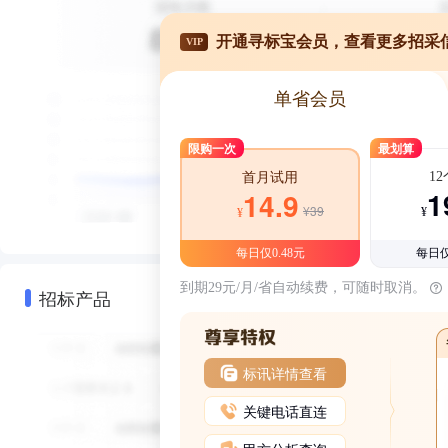
开通寻标宝会员，查看更多招采
VIP
单省会员
限购一次
最划算
1
首月试用
1
14.9
¥39
¥
¥
每日仅0.48元
每日仅
到期29元/月/省自动续费，可随时取消。
招标产品
标讯详情查看
关键电话直连