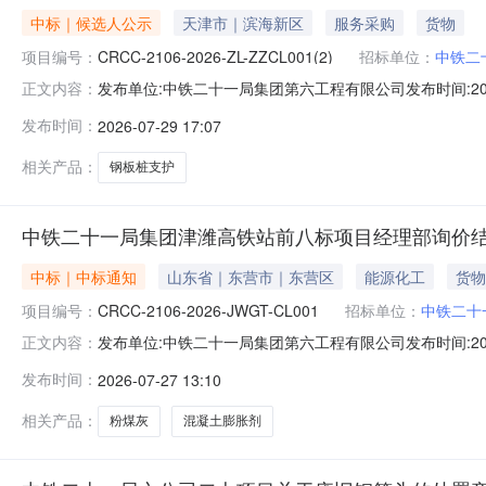
中标｜候选人公示
天津市｜滨海新区
服务采购
货物
项目编号：
CRCC-2106-2026-ZL-ZZCL001(2)
招标单位：
中铁二
发布单位:中铁二十一局集团第六工程有限公司发布时间:20
正文内容：
CRCC-2106-2026-ZL-ZZCL001（2）各投标人：
发布时间：
2026-07-29 17:07
年7月27日10时00分，在铁建云链平台进行了公开开
相关产品：
钢板桩支护
中铁二十一局集团津潍高铁站前八标项目经理部询价结
中标｜中标通知
山东省｜东营市｜东营区
能源化工
货物
项目编号：
CRCC-2106-2026-JWGT-CL001
招标单位：
中铁二十
发布单位:中铁二十一局集团第六工程有限公司发布时间:20
正文内容：
2106-2026-JWGT-CL001各询价响应供应商：
发布时间：
2026-07-27 13:10
CRCC-2106-2026-JWGT-CL001），现将询
相关产品：
粉煤灰
混凝土膨胀剂