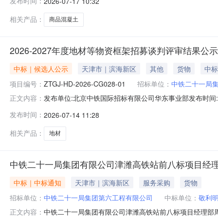
发布时间：
2026-07-17 10:32
不变，请各投标人按照文件要求报价，已响应的供应商请
相关产品：
商品混凝土
2026-2027年度地材等物资框架招募谈判评审结果公示
中标｜候选人公示
天津市｜滨海新区
其他
货物
中标
项目编号：
ZTGJ-HD-2026-CG028-01
招标单位：
中铁二十一局
发布单位:北京中铁国际招标有限公司华东事业部发布时间:2026
正文内容：
铁建二十一局集团六公司2026-2027年度地材等物资框架招募(采
发布时间：
2026-07-14 11:28
线上公开开标，评审委员会根据相关法律、法规的规定和
相关产品：
地材
中铁二十一局集团有限公司津潍高铁站前八标项目经
中标｜中标通知
天津市｜滨海新区
服务采购
货物
招标单位：
中铁二十一局集团第六工程有限公司
中标单位：
敬利明
中铁二十一局集团有限公司津潍高铁站前八标项目经理部
正文内容：