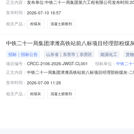
发布单位:中铁二十一局集团第六工程有限公司发布时间:2026-
正文内容：
二型询价补遗公告询价编号：CRCC-2106-2026-J
发布时间：
2026-07-10 16:57
正，询价文件的内容保持不变。澄清提问截止时间：2026年7月
相关产品：
粉煤灰
混凝土膨胀剂
中铁二十一局集团津潍高铁站前八标项目经理部粉煤灰
招标｜招标公告
山东省｜东营市｜东营区
能源化工
货物
项目编号：
CRCC-2106-2026-JWGT-CL001
招标单位：
中铁二十
中铁二十一局集团津潍高铁站前八标项目经理部粉煤灰-二级、
正文内容：
07-3008:00:00中铁二十一局集团津潍高铁站前八标项目
发布时间：
2026-07-09 11:26
铁站前八标项目经理部物资组织询价采购，诚邀有意向的合格供应
相关产品：
粉煤灰
混凝土膨胀剂