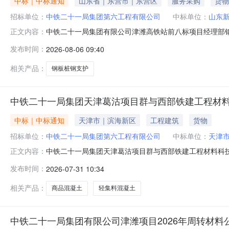
中标｜中标通知
山东省｜东营市｜东营区
服务采购
货物
招标单位：
中铁二十一局集团第六工程有限公司
中标单位：
山东
中铁二十一局集团有限公司津潍高铁站前八标项目经理部
正文内容：
桩钢支护公开租赁招标（二次）)，(中铁二十一局集团第
发布时间：
2026-08-06 09:40
桩钢支护山东新达源建设集团有限公司不公开
相关产品：
钢板桩钢支护
中铁二十一局集团天津葛沽项目群与西部铁建工程材料
中标｜中标通知
天津市｜滨海新区
工程建筑
货物
招标单位：
中铁二十一局集团第六工程有限公司
中标单位：
天津
中铁二十一局集团天津葛沽项目群与西部铁建工程材料科
正文内容：
建工程材料科技有限公司联合战略选商（商品混凝土）竞争
发布时间：
2026-07-31 10:34
件名称中标人中标金额ST001商品混凝土、轻集料混凝
相关产品：
商品混凝土
轻集料混凝土
中铁二十一局集团有限公司津潍项目2026年周转材料