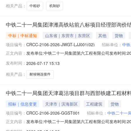
相关产品：
中粗砂
机制砂
中铁二十一局集团津潍高铁站前八标项目经理部询价结果
中标｜中标通知
山东省｜东营市｜东营区
其他
货物
项目编号：
CRCC-2106-2026-JWGT-LJJ001(02)
招标单位：
中铁
发布单位:中铁二十一局集团第六工程有限公司发布时间:202
正文内容：
2026-JWGT-LJJ001（02）各询价响应供应商：中
发布时间：
2026-07-17 15:13
2026-JWGT-LJJ001（02）），现将询价结果公
相关产品：
耐候钢连接件
中铁二十一局集团天津葛沽项目群与西部铁建工程材料
招标｜信息变更
天津市｜滨海新区
工程建筑
货物
项目编号：
CRCC-2106-2026-GGST001
招标单位：
中铁二十一
发布单位:中铁二十一局集团第六工程有限公司发布时间:2026
正文内容：
略选商竞争谈判公告（商品混凝土）补遗公告采购编号：CRC