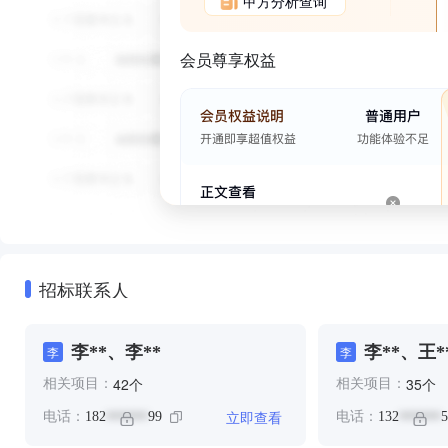
甲方分析查询
会员尊享权益
招标联系人
李**、李**
李**、王*
李
李
个
个
42
35
相关项目：
相关项目：
立即查看
电话：
182
99
电话：
132
5
******
******