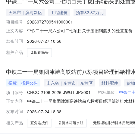
中铁二十一局六公司二七项目关于废旧钢筋头的处置竞价
天津市｜滨海新区
工程建筑
预算32.37万元
项目编号：
2026072709541000001
中铁二十一局六公司二七项目关于废旧钢筋头的处置竞价（浮动价）-
正文内容：
价:0.0000元/吨竞价截止日期:2026-08-0309:30:0
发布时间：
2026-07-27 10:56
务费:无服务费处置/计价方式:按重量计价报价税率:报价含
相关产品：
废旧钢筋头
中铁二十一局集团津潍高铁站前八标项目经理部给排
招标｜招标公告
山东省｜东营市｜东营区
材料配件
货物
项目编号：
CRCC-2106-2026-JWGT-JPS001
招标单位：
中铁二
中铁二十一局集团津潍高铁站前八标项目经理部给排水材料询价公告
正文内容：
十一局集团津潍高铁站前八标项目经理部给排水材料询价公告询价
发布时间：
2026-07-24 18:38
诚邀有意向的合格供应商参与。1.询价时间自2026年7月25
相关产品：
直角连接件
公厕水箱落水胆
无压埋地排污排水用硬聚