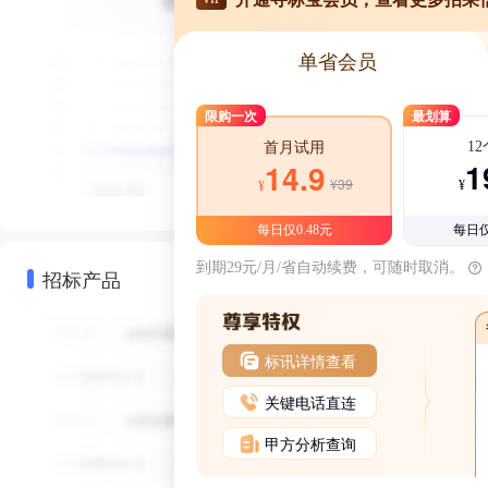
单省会员
限购一次
最划算
1
首月试用
1
14.9
¥39
¥
¥
每日仅0.48元
每日仅
到期29元/月/省自动续费，可随时取消。
招标产品
标讯详情查看
关键电话直连
甲方分析查询