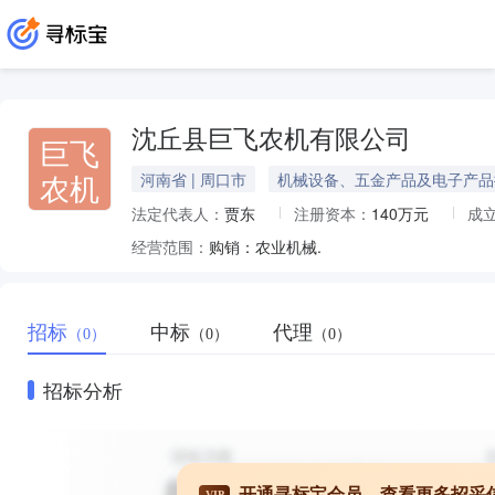
沈丘县巨飞农机有限公司
巨飞
农机
河南省 | 周口市
机械设备、五金产品及电子产品
法定代表人：
贾东
注册资本：
140万元
成
经营范围：
购销：农业机械.
招标
中标
代理
（0）
（0）
（0）
招标分析
开通寻标宝会员，查看更多招采
VIP