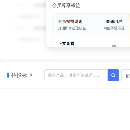
会员尊享权益
招投标
招
0