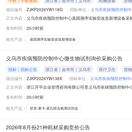
中标｜中标通知
浙江省｜金华市｜义乌市
机械设备
货物
项目编号：
ZJKP2026YW118G
招标单位：
义乌市疾病预防控制中
义乌市疾病预防控制中心基因测序实验室改造新增设备采
正文内容：
ZJKP2026YW118G三、采购项目类型：非政府采购项
发布时间：
20小时前
息：1.中标结果：序号中标供应商名称中标供应商地址中标金额
件。八、
相关产品：
基因测序实验室改造新增设备
义乌市疾病预防控制中心微生物试剂询价采购公告
招标｜招标公告
浙江省｜金华市｜义乌市
医疗卫生
货物
项目编号：
ZJKP2026YW138X
招标单位：
义乌市疾病预防控制中
浙江开平企业管理咨询有限公司受义乌市疾病预防控制中
正文内容：
应。1.采购编号：ZJKP2026YW138X2.项目名
发布时间：
20小时前
剂盒400盒14万元14万元详见《第三章询价项目内容及
自2023年1月1
相关产品：
登革-寨卡-基孔联合检测试剂盒
2026年8月份21种耗材采购竞价公告