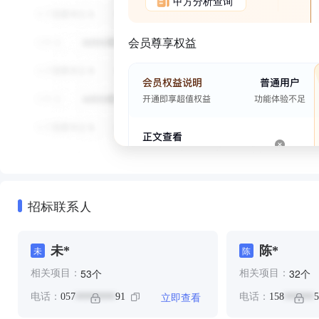
甲方分析查询
会员尊享权益
招标联系人
未*
陈*
未
陈
个
个
53
32
相关项目：
相关项目：
立即查看
电话：
057
91
电话：
158
5
********
******