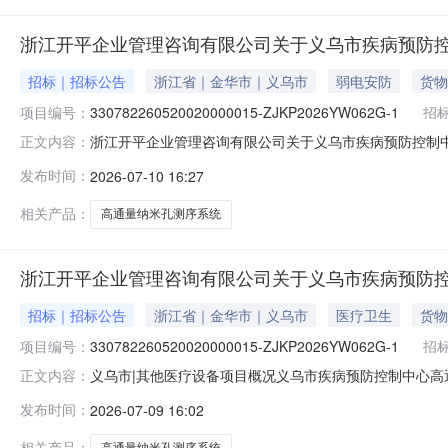
浙江开平企业管理咨询有限公司关于义乌市疾病预防控
招标｜招标公告
浙江省｜金华市｜义乌市
弱电安防
货物
项目编号：
330782260520020000015-ZJKP2026YW062G-1
招
浙江开平企业管理咨询有限公司关于义乌市疾病预防控制
正文内容：
（第二次）招标项目的潜在投标人应在政采云平台线上获取（
发布时间：
2026-07-10 16:27
330782260520020000015-ZJKP2026YW
相关产品：
高通量纳米孔测序系统
浙江开平企业管理咨询有限公司关于义乌市疾病预防控
招标｜招标公告
浙江省｜金华市｜义乌市
医疗卫生
货物
项目编号：
330782260520020000015-ZJKP2026YW062G-1
招
义乌市|其他医疗设备项目概况义乌市疾病预防控制中心高
正文内容：
31日14:00（北京时间）前递交（上传）投标文件。一、项目基
发布时间：
2026-07-09 16:02
孔测序系统采购（第二次）预算金额（元）：3300000最
相关产品：
高通量纳米孔测序系统