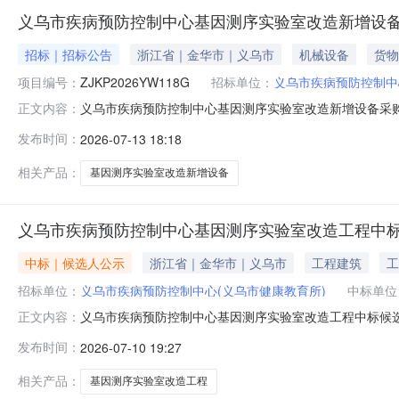
义乌市疾病预防控制中心基因测序实验室改造新增设
招标｜招标公告
浙江省｜金华市｜义乌市
机械设备
货物
项目编号：
ZJKP2026YW118G
招标单位：
义乌市疾病预防控制中
义乌市疾病预防控制中心基因测序实验室改造新增设备采
正文内容：
投标人应通过电子邮件或到浙江开平企业管理咨询有限公司现
发布时间：
2026-07-13 18:18
ZJKP2026YW118G2.项目名称：义乌市疾病预防控制中
义乌市疾
相关产品：
基因测序实验室改造新增设备
义乌市疾病预防控制中心基因测序实验室改造工程中
中标｜候选人公示
浙江省｜金华市｜义乌市
工程建筑
工
招标单位：
义乌市疾病预防控制中心(义乌市健康教育所)
中标单位
义乌市疾病预防控制中心基因测序实验室改造工程中标候
正文内容：
害关系人如对本次招投标活动的真实性和合法性有异议，请在
发布时间：
2026-07-10 19:27
室改造工程招标人义乌市疾病预防控制中心异议咨询电话135
项目负责人质量要
相关产品：
基因测序实验室改造工程