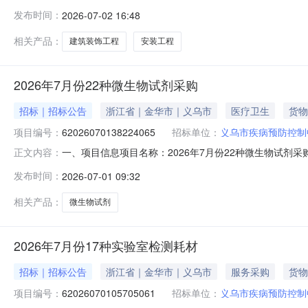
下：一、招标工程基本情况1.建设地点：位于义乌市疾病
发布时间：
2026-07-02 16:48
27.3565万元。3.招标范围：义乌市疾病预防控制中
单及图纸等。4.工程质量及工期要求
相关产品：
建筑装饰工程
安装工程
2026年7月份22种微生物试剂采购
招标｜招标公告
浙江省｜金华市｜义乌市
医疗卫生
货物
项目编号：
62026070138224065
招标单位：
义乌市疾病预防控制
一、项目信息项目名称：2026年7月份22种微生物试剂采购项目编号
正文内容：
07-0615:00采购单位：义乌市疾病预防控制中心(义
发布时间：
2026-07-01 09:32
物试剂核心参数要求:商品类目:常规试剂;品牌规格:详见附件
相关产品：
微生物试剂
2026年7月份17种实验室检测耗材
招标｜招标公告
浙江省｜金华市｜义乌市
服务采购
货物
项目编号：
62026070105705061
招标单位：
义乌市疾病预防控制