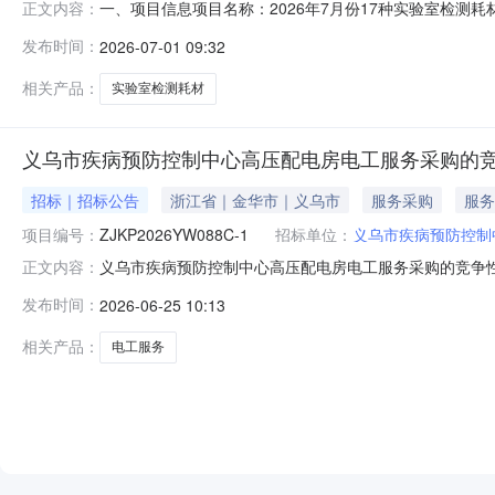
一、项目信息项目名称：2026年7月份17种实验室检测耗材项目编号
正文内容：
07-0615:00采购单位：义乌市疾病预防控制中心(义
发布时间：
2026-07-01 09:32
室检测耗材核心参数要求:商品类目:其他生化耗材;品牌规格:
相关产品：
实验室检测耗材
义乌市疾病预防控制中心高压配电房电工服务采购的竞
招标｜招标公告
浙江省｜金华市｜义乌市
服务采购
服务
项目编号：
ZJKP2026YW088C-1
招标单位：
义乌市疾病预防控制
义乌市疾病预防控制中心高压配电房电工服务采购的竞争
正文内容：
配电房电工服务项目进行竞争性磋商采购（非政府采购项目），
发布时间：
2026-06-25 10:13
病预防控制中心高压配电房电工服务采购3.采购需求：标
目要求》二、供应商的资
相关产品：
电工服务