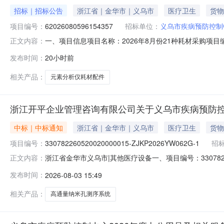
招标｜招标公告
浙江省｜金华市｜义乌市
医疗卫生
货物
项目编号：
62026080596154357
招标单位：
义乌市疾病预防控制
一、项目信息项目名称：2026年8月份21种耗材采购项目编号：620
正文内容：
1015:00采购单位：义乌市疾病预防控制中心(义乌市
发布时间：
20小时前
微生物、环职耗材采购核心参数要求:商品类目:元素分析仪耗材
相关产品：
元素分析仪耗材配件
浙江开平企业管理咨询有限公司关于义乌市疾病预防控制
中标｜中标通知
浙江省｜金华市｜义乌市
医疗卫生
货物
项目编号：
330782260520020000015-ZJKP2026YW062G-1
招
浙江省金华市义乌市|其他医疗设备一、项目编号：33078226
正文内容：
次）三、中标（成交）信息1.中标结果：序号中标（成交）
发布时间：
2026-08-03 15:49
区祥符街道丰庆路498号2幢1305室88.9四、主要标
相关产品：
高通量纳米孔测序系统