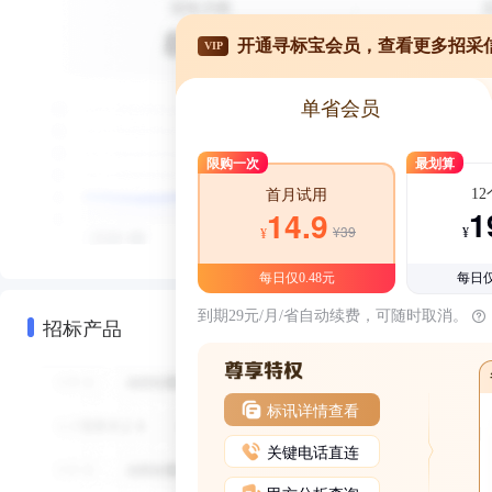
开通寻标宝会员，查看更多招采
VIP
单省会员
限购一次
最划算
1
首月试用
1
14.9
¥39
¥
¥
每日仅0.48元
每日仅
到期29元/月/省自动续费，可随时取消。
招标产品
标讯详情查看
关键电话直连