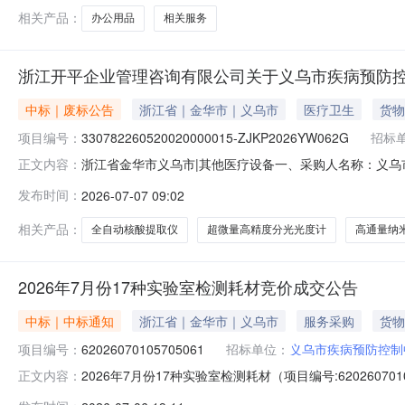
相关产品：
办公用品
相关服务
浙江开平企业管理咨询有限公司关于义乌市疾病预防
中标｜废标公告
浙江省｜金华市｜义乌市
医疗卫生
货物
项目编号：
330782260520020000015-ZJKP2026YW062G
招标
浙江省金华市义乌市|其他医疗设备一、采购人名称：义乌
正文内容：
购项目编号：330782260520020000015-ZJK
发布时间：
2026-07-07 09:02
3300000八、废标理由：标项1：有效供应商不足三家
相关产品：
全自动核酸提取仪
超微量高精度分光光度计
高通量纳
2026年7月份17种实验室检测耗材竞价成交公告
中标｜中标通知
浙江省｜金华市｜义乌市
服务采购
货物
项目编号：
62026070105705061
招标单位：
义乌市疾病预防控制
2026年7月份17种实验室检测耗材（项目编号:620260
正文内容：
号：62026070105705061项目联系人：王伟项目联系电话