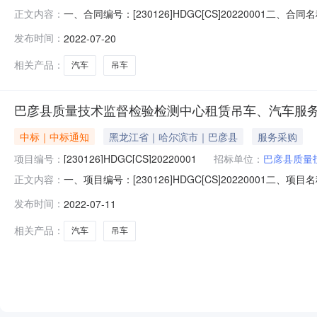
一、合同编号：[230126]HDGC[CS]20220001二
正文内容：
采购人(甲方)：巴彦县质量技术监督检验检测中心地址：巴彦
发布时间：
2022-07-20
式：13763447217六、合同主要信息主要标的：序号名称数量
相关产品：
汽车
吊车
巴彦县质量技术监督检验检测中心租赁吊车、汽车服
中标｜中标通知
黑龙江省｜哈尔滨市｜巴彦县
服务采购
项目编号：
[230126]HDGC[CS]20220001
招标单位：
巴彦县质量
一、项目编号：[230126]HDGC[CS]202200
正文内容：
务部巴彦县巴彦镇446,800.00元合同包2(租赁汽车)
发布时间：
2022-07-11
的信息合同包1(租赁自卸吊车):服务类（巴彦县祥峰货车
相关产品：
汽车
吊车