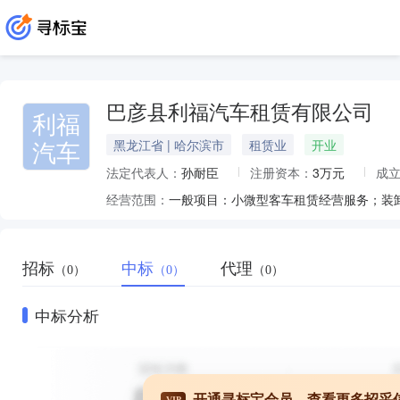
巴彦县利福汽车租赁有限公司
利福
汽车
黑龙江省 | 哈尔滨市
租赁业
开业
法定代表人：
孙耐臣
注册资本：
3万元
成
经营范围：
一般项目：小微型客车租赁经营服务；装
招标
中标
代理
（0）
（0）
（0）
中标分析
开通寻标宝会员，查看更多招采
VIP