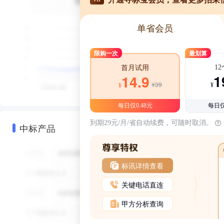
单省会员
限购一次
最划算
1
首月试用
1
14.9
¥39
¥
¥
每日仅0.48元
每日仅
到期29元/月/省自动续费，可随时取消。
中标产品
标讯详情查看
关键电话直连
甲方分析查询