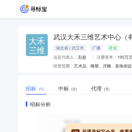
武汉大禾三维艺术中心（
大禾
三维
湖北省 | 武汉市
广播
开业
法定代表人：
彭超
注册资本：
100万
经营范围：
艺术品、雕塑、浮雕、装饰画设
招标
中标
代理
（0）
（0）
（0）
招标分析
开通寻标宝会员，查看
VIP