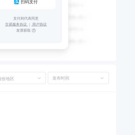
扫码支付
支付则代表同意
交易服务协议
｜
用户协议
发票获取
省份地区