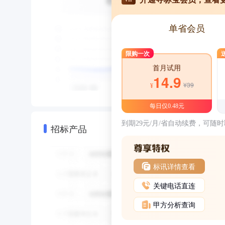
单省会员
限购一次
首月试用
14.9
¥39
¥
每日仅0.48元
到期29元/月/省自动续费，可随
招标产品
标讯详情查看
关键电话直连
甲方分析查询