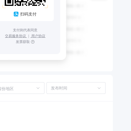
扫码支付
支付则代表同意
交易服务协议
｜
用户协议
发票获取
省份地区