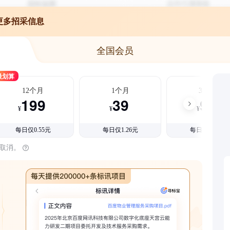
更多招采信息
全国会员
最划算
12个月
1个月
3个月
199
39
99
¥
¥
¥
每日仅0.55元
每日仅1.26元
每日仅1.08元
时取消。