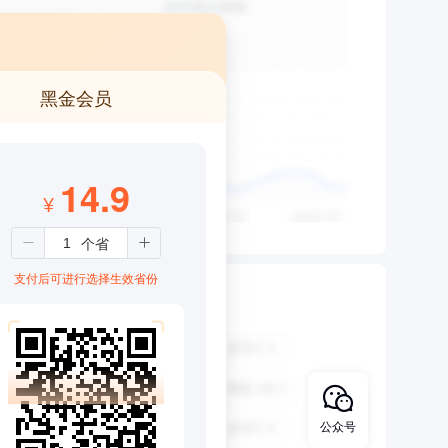
黑金会员
14.9
¥
支付后可进行选择生效省份
公众号