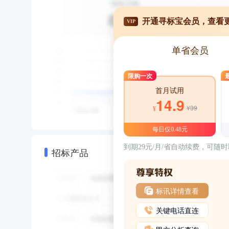
开通寻标宝会员，查看
VIP
单省会员
限购一次
首月试用
14.9
¥39
¥
每日仅0.48元
到期29元/月/省自动续费，可随
招标产品
标讯详情查看
关键电话直连