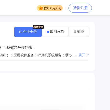
登录/注册
企业全景
取消收藏
监控
18号院2号楼7层811
技术开发、技术推广、技术转让、技术咨询、技术服务；软件开发；组织文化艺术交流活动（不含营业性演出）；应用软件服务；计算机系统服务；承办展览展示活动；技术开发；基础软件服务；文艺创作；软件咨询；产品设计；体育咨询；销售自行开发后的产品。（企业依法自主选择经营项目，开展经营活动；依法须经批准的项目，经相关部门批准后依批准的内容开展经营活动；不得从事本市产业政策禁止和限制类项目的经营活动。）
展开