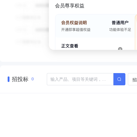
会员尊享权益
招投标
招
0