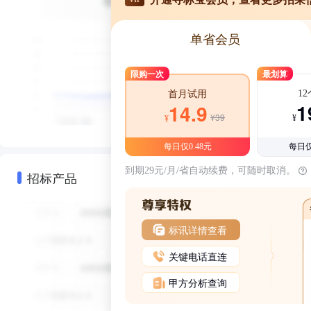
单省会员
限购一次
最划算
1
首月试用
1
14.9
¥39
¥
¥
每日仅0.48元
每日仅
到期29元/月/省自动续费，可随时取消。
招标产品
标讯详情查看
关键电话直连
甲方分析查询