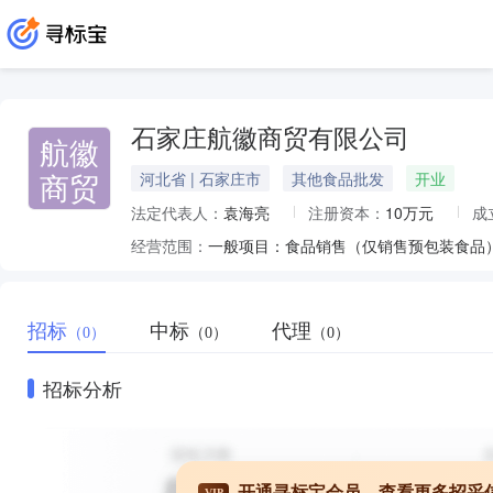
石家庄航徽商贸有限公司
航徽
商贸
河北省 | 石家庄市
其他食品批发
开业
法定代表人：
袁海亮
注册资本：
10万元
成
经营范围：
招标
中标
代理
（0）
（0）
（0）
招标分析
开通寻标宝会员，查看更多招采
VIP