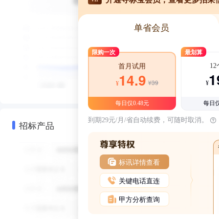
单省会员
限购一次
最划算
1
首月试用
1
14.9
¥39
¥
¥
每日仅0.48元
每日仅
到期29元/月/省自动续费，可随时取消。
招标产品
标讯详情查看
关键电话直连
甲方分析查询