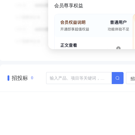
会员尊享权益
招投标
招
0