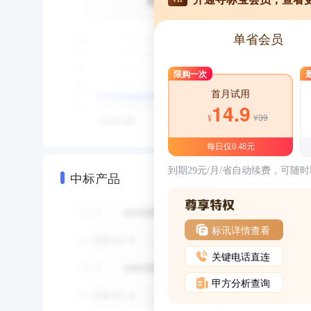
单省会员
限购一次
首月试用
14.9
¥39
¥
每日仅0.48元
到期29元/月/省自动续费，可随
中标产品
标讯详情查看
关键电话直连
甲方分析查询