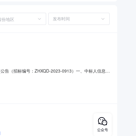
省份地区
（招标编号：ZHXQD-2023-0913）一、中标人信息：
二、其他：金口镇池戈庄红薯粉条加工车间项目成交公告三、监督
青岛市即墨区金口镇人民政府驻地联系人：闫丰哲电话：
公众号
司