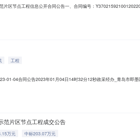
节点工程信息公开合同公告一、合同编号：Y3702159210012022
、采购计划备案文号等，如有）：JMCG2022005194四、项目名
前路38号联系方式：0532-85501001供应商（乙方）：山东宇
筑
工程
-01-04合同公告2023年01月04日14时32分12秒政采经办_青岛
01二、合同名称：金口镇乡村振兴示范片区节点工程三、项目编码（或招标编号、
镇乡村振兴示范片区节点工程五、合同主体采购人（甲方）：青岛市即墨区金口镇
示范片区节点工程成交公告
.15万元
中标203.07万元