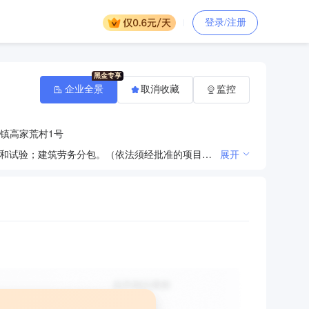
登录/注册
企业全景
取消收藏
监控
镇高家荒村1号
许可项目：建设工程施工；施工专业作业；住宅室内装饰装修；输电、供电、受电电力设施的安装、维修和试验；建筑劳务分包。（依法须经批准的项目，经相关部门批准后方可开展经营活动，具体经营项目以相关部门批准文件或许可证件为准）一般项目：建筑装饰材料销售；建筑防水卷材产品销售；消防器材销售；建筑材料销售；五金产品批发；保温材料销售；卫生洁具销售；日用品批发；日用品销售；日用化学产品销售；工艺美术品及收藏品批发（象牙及其制品除外）；电子产品销售；机械设备销售；消毒剂销售（不含危险化学品）；家具销售；市政设施管理；园林绿化工程施工；安全系统监控服务；工程管理服务；制冷、空调设备销售；家用电器安装服务；家用纺织制成品制造【分支机构经营】；家具安装和维修服务；企业管理咨询；网络技术服务；技术服务、技术开发、技术咨询、技术交流、技术转让、技术推广；社会经济咨询服务；会议及展览服务；广告发布；广告设计、代理；平面设计；非居住房地产租赁；住房租赁；劳务服务（不含劳务派遣）；建筑工程机械与设备租赁；信息咨询服务（不含许可类信息咨询服务）；机械设备租赁；建筑物清洁服务。（除依法须经批准的项目外，凭营业执照依法自主开展经营活动）
展开