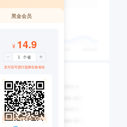
黑金会员
14.9
¥
支付后可进行选择生效省份