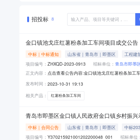
招投标
8
金口镇池戈庄红薯粉条加工车间项目成交公告
中标｜中标通知
山东省｜青岛市｜即墨区
工程建
项目编号：
ZHXQD-2023-0913
招标单位：
青岛市即墨
点击查看公告内容:金口镇池戈庄红薯粉条加工车间
正文内容：
标段(包)[001]金口镇池戈庄红薯粉条加工车
发布时间：
2023-10-31 19:13
部门本招标项目的监督部门为青岛市即墨区金口
0532-
相关产品：
红薯粉条加工车间
青岛市即墨区金口镇人民政府金口镇乡村振兴示范片区节
中标｜合同公告
山东省｜青岛市｜即墨区
中标203
项目编号：
Y370215921001202200048_001
招标单位