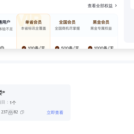
查看全部权益
娄*
个
1
项目：
立即查看
：
237
82
***