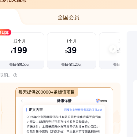
全国会员
最划算
12个月
1个月
3个月
199
39
99
¥
¥
¥
每日仅0.55元
每日仅1.26元
每日仅1.08元
时取消。