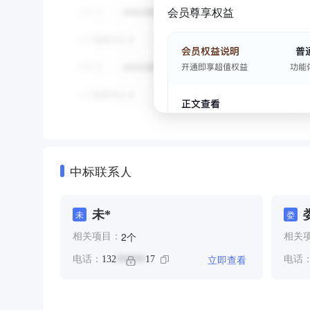
会员尊享权益
中标联系人
未*
未
娄
个
2
相关项目：
相关
立即查看
电话：
132
17
电话
******