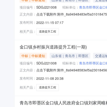
项目编号：
SDGJ221008
招标单位：
青岛市即墨区金口
点击下载附件:附件_8a94948483ef5a3101847
正文内容：
SDGJ221008）一、中标人信息标段（包）
发布时间：
2022-11-15 07:17
道路提升工程（一期）中标公告山东省国际招标
相关产品：
道路提升工程
金口镇乡村振兴道路提升工程(一期)
中标｜中标通知
山东省｜青岛市｜即墨区
交通运
项目编号：
SDGJ221008
招标单位：
青岛市即墨区金口
点击下载附件:附件_8a94948583ef5a230184
正文内容：
SDGJ221008）公示结束时间：2022年1
发布时间：
2022-11-08 20:38
程有限公司，投标报价：567.7666万元，
相关产品：
道路提升工程
青岛市即墨区金口镇人民政府金口镇刘家周疃