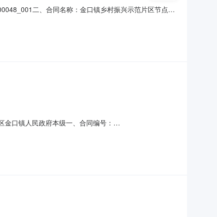
00048_001二、合同名称：金口镇乡村振兴示范片区节点工
称：金口镇乡村振兴示范片区节点工程五、合同主体采购人（甲
淳建筑工程有限公司地址：山东省青岛市即墨区金口镇高家荒村1
市即墨区金口镇人民政府本级一、合同编号：
政府采购计划编号、采购计划备案文号等，如有）：
人民政府地址：即墨区府前路38号联系方式：0532-