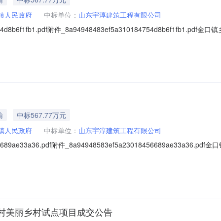
镇人民政府
中标单位：
山东宇淳建筑工程有限公司
54d8b6f1fb1.pdf附件_8a94948483ef5a310184754d8b6f1
[001]金口镇乡村振兴道路提升工程（一期）：中标人：山东宇淳建筑工程有限
有限公司受青岛市即墨区金口镇人民政府的委托，就金口镇乡村振兴道路
输
中标567.77万元
镇人民政府
中标单位：
山东宇淳建筑工程有限公司
56689ae33a36.pdf附件_8a94948583ef5a23018456689ae3
1月11日一、评标情况标段（包）[001]金口镇乡村振兴道路提升工程（一
质量：符合相关施工质量验收规范及检验标准规定，达到合格标准，工期/交货
村美丽乡村试点项目成交公告