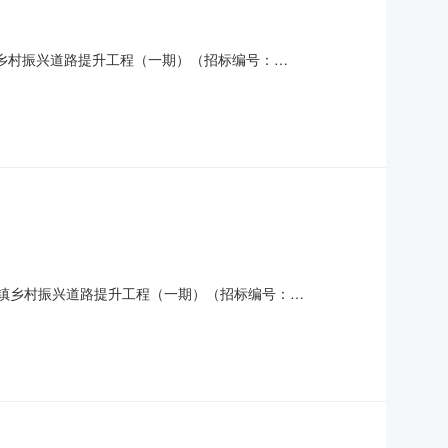
fb1.pdf金口镇乡村振兴道路提升工程（一期）（招标编号：
公司中标价格：567.7666万元二、其他：金口镇乡村振兴
提升工程（一期）采用
3a36.pdf金口镇乡村振兴道路提升工程（一期）（招标编号：
期）：1、中标候选人基本情况中标候选人第1名：山东宇淳建筑工
期／服务期