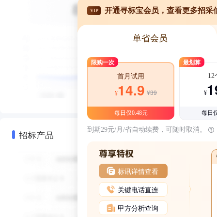
开通寻标宝会员，查看更多招采
VIP
单省会员
限购一次
最划算
1
首月试用
1
14.9
¥39
¥
¥
每日仅0.48元
每日仅
到期29元/月/省自动续费，可随时取消。
招标产品
标讯详情查看
关键电话直连
甲方分析查询