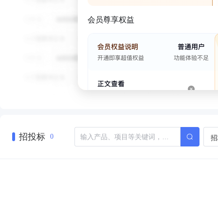
会员尊享权益
招投标
招
0