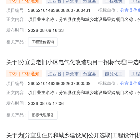
中标｜中标通知
江西省｜新余市｜分宜县
工程建筑
工程
项目编号：
3605210146366082607300431
招标单位：
分宜县住
项目业主名称：分宜县住房和城乡建设局采购项目名称：
正文内容：
3605210146366082607300431服务类型：工程造
发布时间：
2026-08-06 16:23
执行洽谈时间：3（个工作日）签订合同时间：15（个工
管理有限公
相关产品：
工程造价咨询
关于[分宜县老旧小区电气化改造项目一招标代理]中
中标｜中标通知
江西省｜新余市｜分宜县
能源化工
工程
项目编号：
3605210146366082607300539
招标单位：
分宜县住
项目业主名称：分宜县住房和城乡建设局采购项目名称：
正文内容：
3605210146366082607300539服务类型：工程建
发布时间：
2026-08-05 17:06
谈时间：3（个工作日）签订合同时间：15（个工作日）
有限公司,
相关产品：
招标代理服务
关于为[分宜县住房和城乡建设局]公开选取[工程设计]