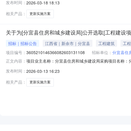
发布时间：
2026-03-18 18:13
（￥970,000元）金额说明：参照江西省招投标协会赣
相关产品：
更新实施方案
关于为[分宜县住房和城乡建设局]公开选取[工程建设
招标｜招标公告
江西省｜新余市｜分宜县
工程建筑
工程
项目编号：
3605210146366082603131108
招标单位：
分宜县住
项目业主名称：分宜县住房和城乡建设局采购项目名称：分宜县
正文内容：
编码：3605210146366082603131108项目
发布时间：
2026-03-13 16:23
会赣招协字【2021】07号《关于制定我省招标代理服务
相关产品：
更新实施方案
NEW
HOT
5折起