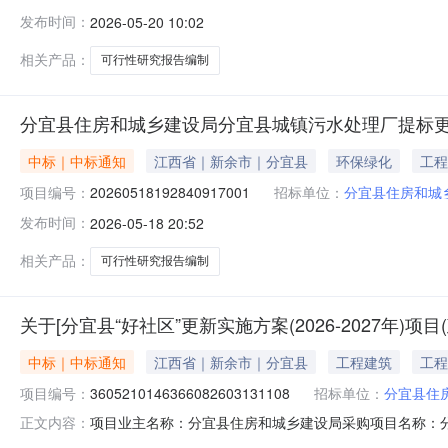
局采购人联系方式：139****9380中标供应商：江西昌赫
发布时间：
2026-05-20 10:02
名称品牌参数数量报价(元)总价(元)无140000.040000
相关产品：
可行性研究报告编制
分宜县住房和城乡建设局分宜县城镇污水处理厂提标
中标｜中标通知
江西省｜新余市｜分宜县
环保绿化
工程
项目编号：
20260518192840917001
招标单位：
分宜县住房和城
发布时间：
2026-05-18 20:52
相关产品：
可行性研究报告编制
关于[分宜县“好社区”更新实施方案(2026-2027年)
中标｜中标通知
江西省｜新余市｜分宜县
工程建筑
工程
项目编号：
3605210146366082603131108
招标单位：
分宜县住
项目业主名称：分宜县住房和城乡建设局采购项目名称：分宜县
正文内容：
编码：3605210146366082603131108服务类型