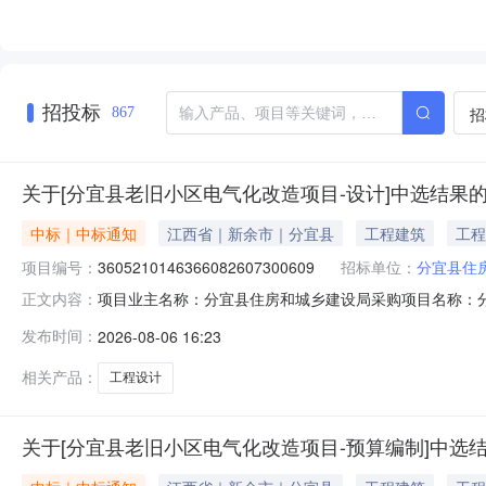
招投标
招
867
关于[分宜县老旧小区电气化改造项目-设计]中选结果
中标｜中标通知
江西省｜新余市｜分宜县
工程建筑
工程
项目编号：
3605210146366082607300609
招标单位：
分宜县住
项目业主名称：分宜县住房和城乡建设局采购项目名称：
正文内容：
3605210146366082607300609服务类型：工程设
发布时间：
2026-08-06 16:23
洽谈时间：3（个工作日）签订合同时间：15（个工作日
程有限公司,江
相关产品：
工程设计
关于[分宜县老旧小区电气化改造项目-预算编制]中选