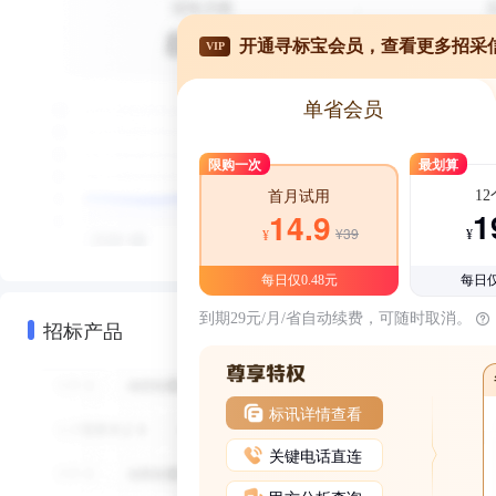
开通寻标宝会员，查看更多招采
VIP
单省会员
限购一次
最划算
1
首月试用
1
14.9
¥39
¥
¥
每日仅0.48元
每日仅
到期29元/月/省自动续费，可随时取消。
招标产品
标讯详情查看
关键电话直连