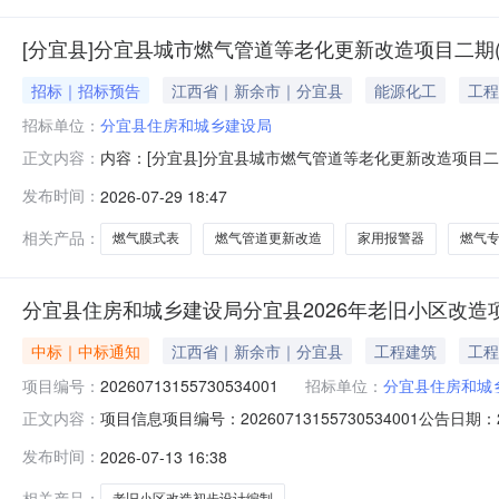
[分宜县]分宜县城市燃气管道等老化更新改造项目二期
招标｜招标预告
江西省｜新余市｜分宜县
能源化工
工程
招标单位：
分宜县住房和城乡建设局
内容：[分宜县]分宜县城市燃气管道等老化更新改造项目
正文内容：
人：招标代理联系电话：监管部门名称：监管部门联系电
发布时间：
2026-07-29 18:47
标计划公告序号项目名称建设单位（或招标人）项目概况
提升项目）分宜县住房和城乡建设局项目地点为新余
相关产品：
燃气膜式表
燃气管道更新改造
家用报警器
燃气
分宜县住房和城乡建设局分宜县2026年老旧小区改
中标｜中标通知
江西省｜新余市｜分宜县
工程建筑
工程
项目编号：
20260713155730534001
招标单位：
分宜县住房和城
项目信息项目编号：20260713155730534001公告
正文内容：
人联系方式：139****0182中标供应商：江西省城乡规划
发布时间：
2026-07-13 16:38
品信息商品名称品牌参数数量报价(元)总价(元)1100000.01
相关产品：
老旧小区改造初步设计编制