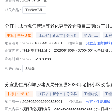
发布时间：
2026-06-24 15:11
新建工程进行材料询价。洽谈时间：3（个工作日）签订合
国际咨询有限责
相关产品：
工程造价咨询
分宜县城市燃气管道等老化更新改造项目二期(分宜县
中标｜中标通知
江西省｜新余市｜分宜县
能源化工
工程
项目编号：
20260618084437004001
招标单位：
分宜县住房和城
项目信息项目编号：20260618084437004001公告
正文内容：
称：分宜县住房和城乡建设局采购人联系方式：139****93
发布时间：
2026-06-18 09:08
备注：本项目为分宜县中心城区天然气管网空白区域燃气
相关产品：
工程设计
分宜县住房和城乡建设局分宜县2026年老旧小区改
中标｜中标通知
江西省｜新余市｜分宜县
工程建筑
工程
项目编号：
20260520092900823001
招标单位：
分宜县住房和城
项目信息项目编号：20260520092900823001公告
正文内容：