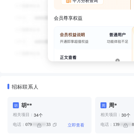
甲方分析查询
会员尊享权益
招标联系人
胡**
周*
胡
周
个
个
34
30
相关项目：
相关项目：
立即查看
电话：
079
33
电话：
139
8
*******
******