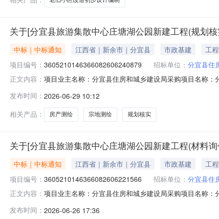
关于[分宜县旅游集散中心庄塘湖公园新建工程(规划核
中标｜中标通知
江西省｜新余市｜分宜县
市政基建
工程
项目编号：
3605210146366082606240879
招标单位：
分宜县住
项目业主名称：分宜县住房和城乡建设局采购项目名称：
正文内容：
编码：无采购项目编码：360521014636608260624
发布时间：
2026-06-29 10:12
最低金额3500元，最高金额6000元。洽谈时间：3（
相关产品：
房产测绘
宗地测绘
规划核实
关于[分宜县旅游集散中心庄塘湖公园新建工程(材料询
中标｜中标通知
江西省｜新余市｜分宜县
市政基建
工程
项目编号：
3605210146366082606221566
招标单位：
分宜县住
项目业主名称：分宜县住房和城乡建设局采购项目名称：
正文内容：
3605210146366082606221566服务类型：工程造
发布时间：
2026-06-26 17:36
间：3（个工作日）签订合同时间：15（个工作日）合同