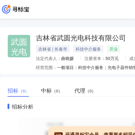
吉林省武圆光电科技有限公司
武圆
光电
吉林省 | 长春市
科技中介服务
开业
法定代表人：
曲晓媛
注册资本：
50万元
成
经营范围：
招标
中标
代理
（0）
（0）
（0）
招标分析
开通寻标宝会员，查看更多招采
VIP