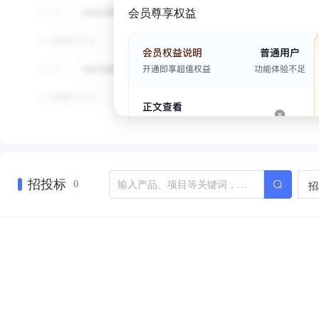
会员尊享权益
招投标
招
0