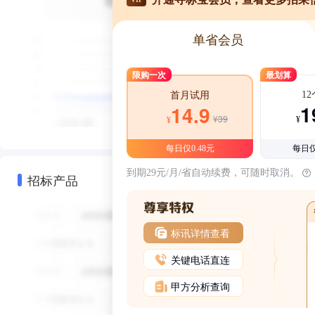
单省会员
限购一次
最划算
1
首月试用
1
14.9
¥39
¥
¥
每日仅0.48元
每日仅
到期29元/月/省自动续费，可随时取消。
招标产品
标讯详情查看
关键电话直连
甲方分析查询