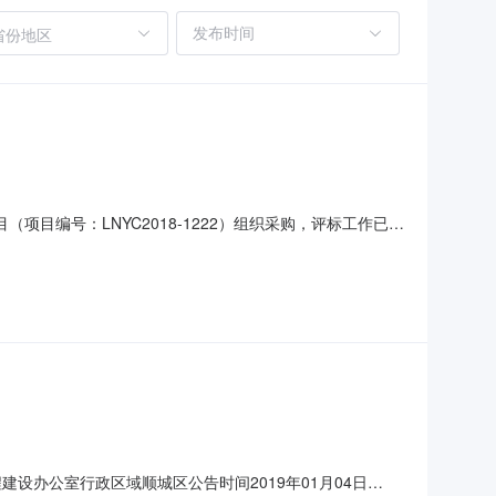
省份地区
目编号：LNYC2018-1222）组织采购，评标工作已经
系人：王佐龙联系方式：024-57503019二、采购单位信
3019三、项目用途、简要技术要求及合同履行日期：详见公
办公室行政区域顺城区公告时间2019年01月04日