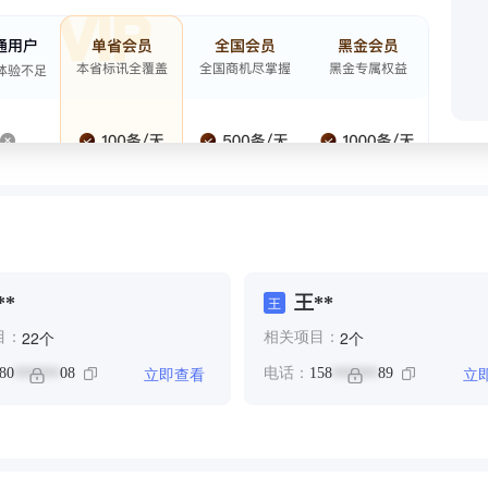
**
王**
王
个
个
22
2
目：
相关项目：
立即查看
立
80
08
电话：
158
89
******
******