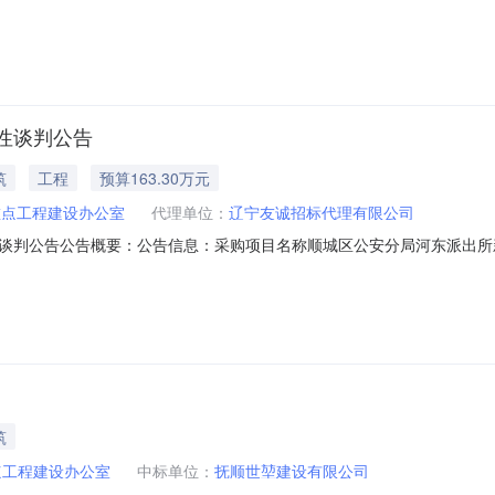
中标日期2019年01月04日评审专家名单韩健(专家组长)、张瑞刚、王佐龙（
24-57503019采购单位抚顺市顺城区重点工程建设办公室采购单位地址
性谈判公告
筑
工程
预算163.30万元
重点工程建设办公室
代理单位：
辽宁友诚招标代理有限公司
谈判公告公告概要：公告信息：采购项目名称顺城区公安分局河东派出所
12月28日16:11获取谈判文件的地点辽宁友诚招标代理有限公司获取谈判文件
民币）联系人及联系方式：项目联系人王佐龙项目联系电话024-57503019
筑
点工程建设办公室
中标单位：
抚顺世堃建设有限公司