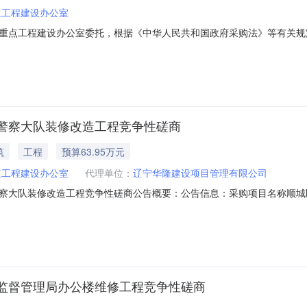
点工程建设办公室
重点工程建设办公室委托，根据《中华人民共和国政府采购法》等有关规
区交通警察大队装修改造工程项目编号：HLFS2018021项目联系方式：
建设办公室采购单位地址：抚顺市顺城区采购单位联系方式：王佐龙024-
警察大队装修改造工程竞争性磋商
筑
工程
预算63.95万元
点工程建设办公室
代理单位：
辽宁华隆建设项目管理有限公司
察大队装修改造工程竞争性磋商公告概要：公告信息：采购项目名称顺城
2018年09月21日15:54获取磋商文件时间2018年09月21日15:37
0-2号，抚顺金融创新产业基地二楼）响应文件递交时间2018年10月10日0
监督管理局办公楼维修工程竞争性磋商