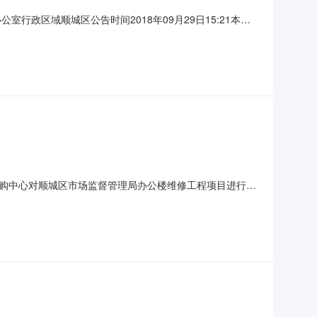
政区域顺城区公告时间2018年09月29日15:21本项
2108万元（人民币）联系人及联系方式：项目联系人王佐龙项目
位联系方式王佐龙15898354989代理机构名称抚
购中心对顺城区市场监督管理局办公楼维修工程项目进行了
理局办公楼维修工程3、开标日期：2018年9月29日13点
分（￥139，121.08）。本公告自发布之日起1个工作