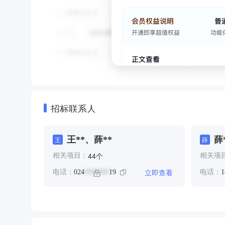
招标联系人
王**、薛**
薛
王
薛
个
44
相关项目：
相关项
立即查看
电话：
024
19
电话：
1
*******