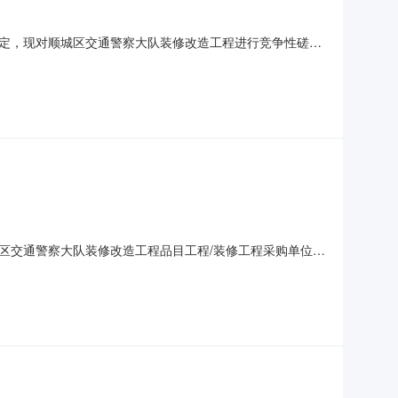
定，现对顺城区交通警察大队装修改造工程进行竞争性磋商
项目联系人：王佐龙项目联系电话：024-57503019采购
57503019代理机构联系方式：代理机构：辽宁华隆建设
区交通警察大队装修改造工程品目工程/装修工程采购单位抚
至2018年09月28日16:00获取磋商文件地点辽宁华隆建设
9:30至2018年10月10日10:00