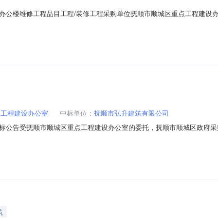
公楼维修工程品目工程/装修工程采购单位抚顺市顺城区重点工程建设办公室行
18年09月29日评审专家名单刘畅、高桂兰、王立博总中标金额￥13.91
城区重点工程建设办公室采购单位地址辽宁省抚顺城区重点工程建设办公室采购单
点工程建设办公室
中标单位：
抚顺市弘升建筑有限公司
标公告受抚顺市顺城区重点工程建设办公室的委托，抚顺市顺城区政府采
文件编号：SCQ2018-0192、采购项目名称：抚顺市顺城区市场监督管
市弘升建筑有限公司中标金额（人民币元）：壹拾叁万玖仟壹佰贰拾壹元零角捌
筑