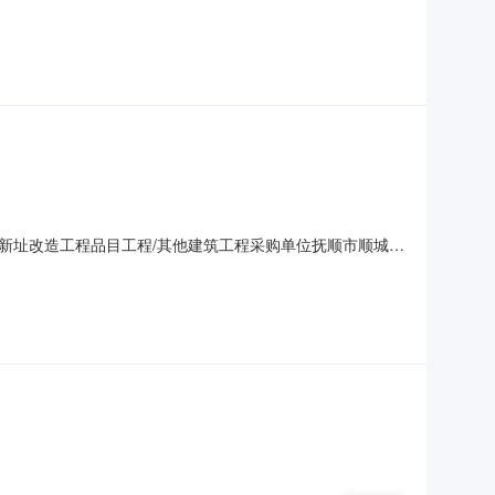
采购单位代表）总中标金额￥163.000000万元（人民币）联
抚顺市顺城区采购单位联系方式王佐龙024-57503
新址改造工程品目工程/其他建筑工程采购单位抚顺市顺城区
的时间2018年12月29日08:30至2019年01月03日
采购单位抚顺市顺城区重点工程建设办公室采购单位地