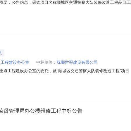
概要：公告信息：采购项目名称顺城区交通警察大队装修改造工程品目工程
11日08:59本项目招标公告日期2018年09月21日中标日期2018年1
方式：项目联系人王佐龙项目联系电话024-57503019采购单位抚顺市
筑
点工程建设办公室
中标单位：
抚顺世堃建设有限公司
点工程建设办公室的委托，就“顺城区交通警察大队装修改造工程”项目（项目
S2018021项目名称：顺城区交通警察大队装修改造工程项目联系人：王佐
地址：抚顺市顺城区采购单位联系方式：024-57503019三、项目
监督管理局办公楼维修工程中标公告