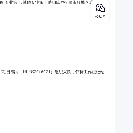
/专业施工/其他专业施工采购单位抚顺市顺城区重点工程
0月10日评审专家名单陈桂英、马学红、宋艳桂总中标金额
顺城区重点工程建设办公室采购单位地址抚顺市顺城区采购单位联
公众号
编号：HLFS2018021）组织采购，评标工作已经结
龙联系方式：024-57503019二、采购单位信息采购单位
用途、简要技术要求及合同履行日期：外墙保温、室内门窗、卫