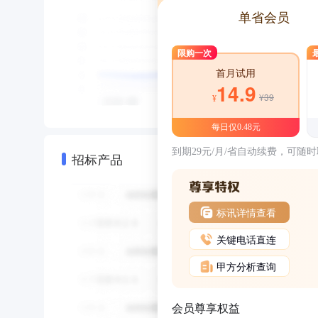
单省会员
限购一次
首月试用
14.9
¥39
¥
每日仅0.48元
到期29元/月/省自动续费，可随
招标产品
标讯详情查看
关键电话直连
甲方分析查询
会员尊享权益