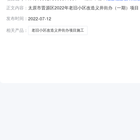
太原市晋源区2022年老旧小区改造义井街办（一期）项目（八标段
正文内容：
地点太原市万柏林区长兴北街华润大厦T4楼15层会议五开标时间2
发布时间：
2022-07-12
总价(万元):1731.116686;措施项目费:1012972.6;相关
相关产品：
老旧小区改造义井街办项目施工