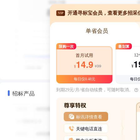
开通寻标宝会员，查看更多招采
VIP
单省会员
限购一次
最划算
1
首月试用
1
14.9
¥39
¥
¥
每日仅0.48元
每日仅
到期29元/月/省自动续费，可随时取消。
招标产品
标讯详情查看
关键电话直连