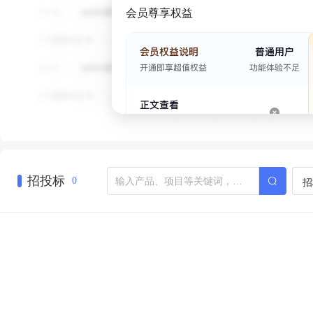
会员尊享权益
招投标
招
0