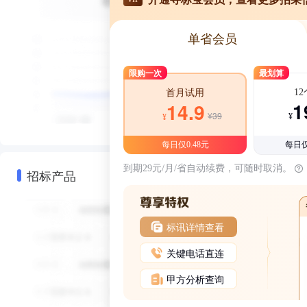
单省会员
限购一次
最划算
1
首月试用
1
14.9
¥39
¥
¥
每日仅0.48元
每日仅
到期29元/月/省自动续费，可随时取消。
招标产品
标讯详情查看
关键电话直连
甲方分析查询